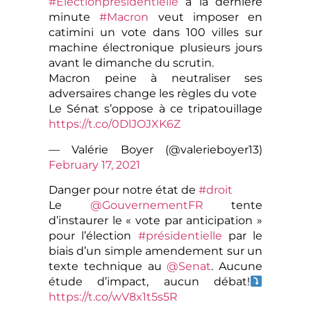
#Électionprésidentielle
à la dernière
minute
#Macron
veut imposer en
catimini un vote dans 100 villes sur
machine électronique plusieurs jours
avant le dimanche du scrutin.
Macron peine à neutraliser ses
adversaires change les règles du vote
Le Sénat s’oppose à ce tripatouillage
https://t.co/0DlJOJXK6Z
— Valérie Boyer (@valerieboyer13)
February 17, 2021
Danger pour notre état de
#droit
Le
@GouvernementFR
tente
d’instaurer le « vote par anticipation »
pour l’élection
#présidentielle
par le
biais d’un simple amendement sur un
texte technique au
@Senat
. Aucune
étude d’impact, aucun débat!
https://t.co/wV8x1t5s5R