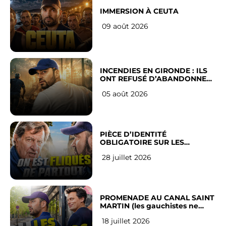
IMMERSION À CEUTA
09 août 2026
INCENDIES EN GIRONDE : ILS
ONT REFUSÉ D’ABANDONNER
LEUR VILLE
05 août 2026
PIÈCE D’IDENTITÉ
OBLIGATOIRE SUR LES
RÉSEAUX SOCIAUX : l’avis des
28 juillet 2026
Français
PROMENADE AU CANAL SAINT
MARTIN (les gauchistes ne
veulent pas)
18 juillet 2026