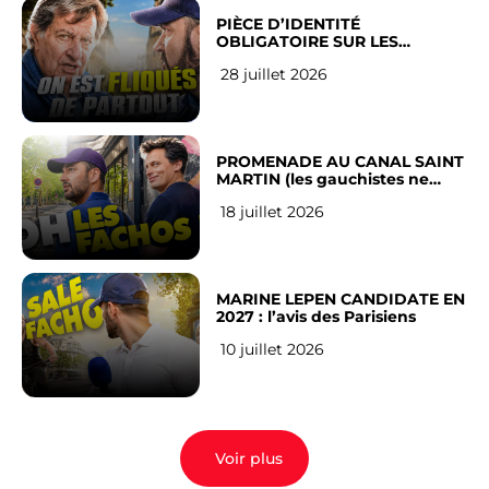
PIÈCE D’IDENTITÉ
OBLIGATOIRE SUR LES
RÉSEAUX SOCIAUX : l’avis des
28 juillet 2026
Français
PROMENADE AU CANAL SAINT
MARTIN (les gauchistes ne
veulent pas)
18 juillet 2026
MARINE LEPEN CANDIDATE EN
2027 : l’avis des Parisiens
10 juillet 2026
Voir plus