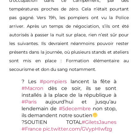
d’occupation dans ce campement, par des
températures proches de zéro. Cela n’était pourtant
pas gagné. Vers 19h, les pompiers ont vu la Police
arriver. Après un temps de négociation, s’ils ont été
autorisés à passer la nuit sur place, rien n’est sûr pour
les suivantes. Ils devraient néanmoins pouvoir rester
présents dans la journée, où plusieurs stands et ateliers
sont mis en place : Formation élémentaire au
secourisme et don du sang notamment.
? Les
#pompiers
lancent la fête à
#Macron
dès ce soir, ils se sont
installés à la place de la république à
#Paris
aujourd’hui et jusqu’au
lendemain de
#5decembre
non stop,
ils demandent notre soutien
?SOUTIEN TOTAL
#GiletsJaunes
#France
pic.twitter.com/GVypHIwfzg