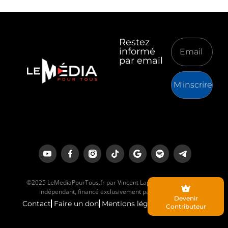
Restez
informé
par email
M'inscrire
©2025 LeMediaPourTous.fr par Vincent Lapierre est un média
indépendant, financé exclusivement par ses lecteurs.
Devenir
Contact
Faire un don
Mentions légales
Contributeur