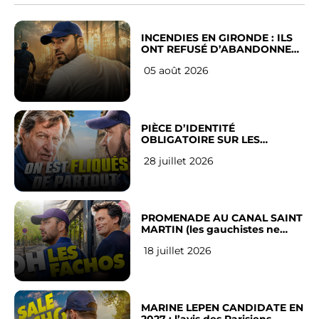
INCENDIES EN GIRONDE : ILS
ONT REFUSÉ D’ABANDONNER
LEUR VILLE
05 août 2026
PIÈCE D’IDENTITÉ
OBLIGATOIRE SUR LES
RÉSEAUX SOCIAUX : l’avis des
28 juillet 2026
Français
PROMENADE AU CANAL SAINT
MARTIN (les gauchistes ne
veulent pas)
18 juillet 2026
MARINE LEPEN CANDIDATE EN