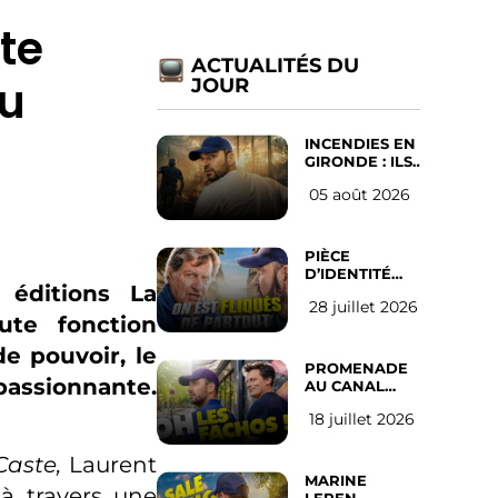
te
ACTUALITÉS DU
au
JOUR
INCENDIES EN
GIRONDE : ILS
ONT REFUSÉ
05 août 2026
D’ABANDONNER
LEUR VILLE
PIÈCE
D’IDENTITÉ
éditions La
OBLIGATOIRE
28 juillet 2026
SUR LES
te fonction
RÉSEAUX
SOCIAUX :
e pouvoir, le
l’avis des
PROMENADE
Français
assionnante.
AU CANAL
SAINT MARTIN
18 juillet 2026
(les gauchistes
ne veulent
pas)
Caste,
Laurent
MARINE
à travers une