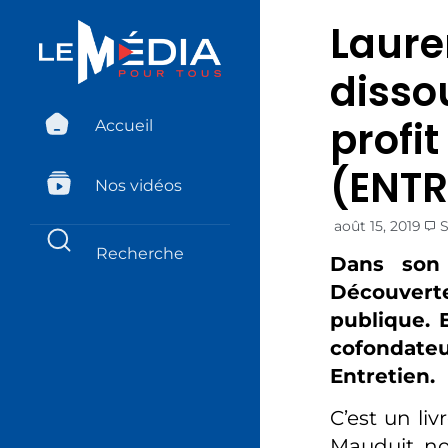
Laure
dissou
profit
Accueil
(ENTR
Nos vidéos
août 15, 2019
Dans son 
Découvert
publique. 
cofondate
Entretien.
C’est un liv
Mauduit no