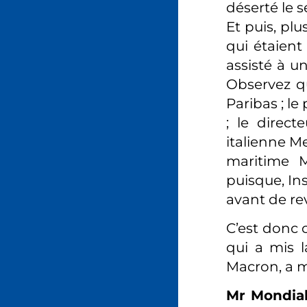
déserté le s
Et puis, pl
qui étaient
assisté à u
Observez q
Paribas ; le
; le direc
italienne Me
maritime 
puisque, In
avant de re
C’est donc c
qui a mis l
Macron, a m
Mr Mondial