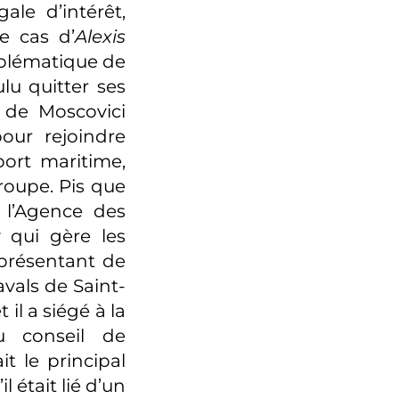
ale d’intérêt,
e cas d’
Alexis
emblématique de
ulu quitter ses
 de Moscovici
our rejoindre
ort maritime,
groupe. Pis que
à l’Agence des
y qui gère les
eprésentant de
avals de Saint-
il a siégé à la
 conseil de
t le principal
 était lié d’un