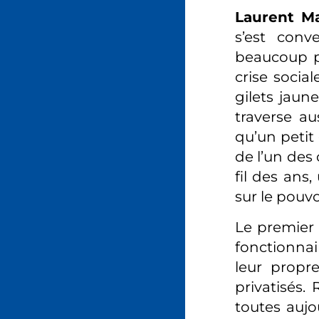
Laurent Ma
s’est con
beaucoup p
crise socia
gilets jaune
traverse au
qu’un petit
de l’un des 
fil des ans,
sur le pouvo
Le premier 
fonctionnai
leur propr
privatisés.
toutes aujo