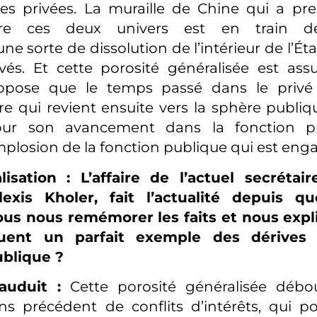
ires privées. La muraille de Chine qui a pr
tre ces deux univers est en train de 
ne sorte de dissolution de l’intérieur de l’Éta
ivés. Et cette porosité généralisée est a
opose que le temps passé dans le privé
re qui revient ensuite vers la sphère publiqu
ur son avancement dans la fonction pub
plosion de la fonction publique qui est eng
isation : L’affaire de l’actuel secrétai
Alexis Kholer, fait l’actualité depuis q
ous nous remémorer les faits et nous expl
ituent un parfait exemple des dérives
ublique ?
auduit :
Cette porosité généralisée déb
s précédent de conflits d’intérêts, qui p