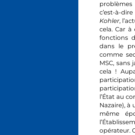
problèmes é
c’est-à-dir
Kohler
, l’a
cela. Car à 
fonctions 
dans le pr
comme secr
MSC, sans ja
cela ! Aupa
participati
participati
l’État au co
Nazaire), à 
même époq
l’Établisse
opérateur. O