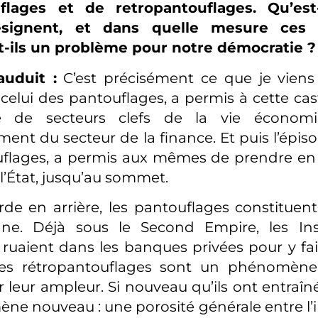
flages et de retropantouflages. Qu’es
signent, et dans quelle mesure ces
t-ils un problème pour notre démocratie ?
uduit :
C’est précisément ce que je viens 
, celui des pantouflages, a permis à cette ca
le de secteurs clefs de la vie économi
ment du secteur de la finance. Et puis l’épiso
uflages, a permis aux mêmes de prendre en 
l’État, jusqu’au sommet.
arde en arrière, les pantouflages constituen
nne. Déjà sous le Second Empire, les In
 ruaient dans les banques privées pour y fai
les rétropantouflages sont un phénomèn
r leur ampleur. Si nouveau qu’ils ont entraî
e nouveau : une porosité générale entre l’i