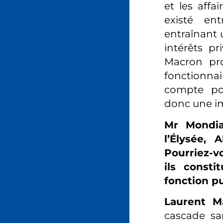
et les affa
existé en
entraînant u
intérêts pr
Macron pr
fonctionnai
compte po
donc une im
Mr Mondial
l’Élysée, 
Pourriez-v
ils const
fonction p
Laurent M
cascade san