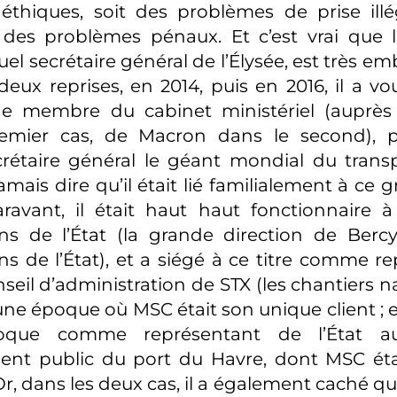
thiques, soit des problèmes de prise illég
e des problèmes pénaux. Et c’est vrai que l
ctuel secrétaire général de l’Élysée, est très 
deux reprises, en 2014, puis en 2016, il a vo
de membre du cabinet ministériel (auprès
emier cas, de Macron dans le second), p
étaire général le géant mondial du transp
mais dire qu’il était lié familialement à ce 
ravant, il était haut haut fonctionnaire 
ons de l’État (la grande direction de Berc
ons de l’État), et a siégé à ce titre comme r
nseil d’administration de STX (les chantiers n
une époque où MSC était son unique client ; et 
ue comme représentant de l’État au
ment public du port du Havre, dont MSC étai
r, dans les deux cas, il a également caché qu’il