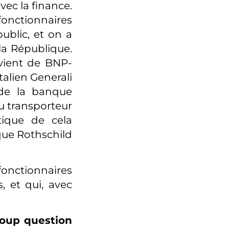
avec la finance.
fonctionnaires
ublic, et on a
 la République.
vient de BNP-
talien Generali
 de la banque
du transporteur
ique de cela
nque Rothschild
 fonctionnaires
, et qui, avec
coup question