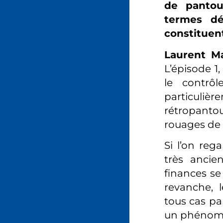
de pantou
termes dé
constituen
Laurent Ma
L’épisode 1
le contrô
particulière
rétropanto
rouages de 
Si l’on reg
très ancie
finances se
revanche, 
tous cas pa
un phénomèn