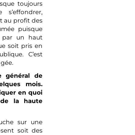
esque toujours
s’effondrer,
t au profit des
ssumée puisque
 par un haut
e soit pris en
lique. C’est
agée.
re général de
uelques mois.
iquer en quoi
 de la haute
ouche sur une
osent soit des