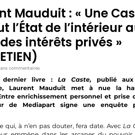
nt Mauduit : « Une Cas
t l’État de l’intérieur 
 des intérêts privés »
ETIEN)
Sans commentaires
dernier livre :
La Caste,
publié aux 
e, Laurent Mauduit met à nue la hau
Entre enrichissement personnel et prise d
ur de Mediapart signe une enquête p
re qui, à n’en pas douter, fera date. Avec
La 
us emmène dans les arcanes du pouvoir 