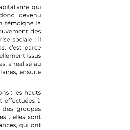
pitalisme qui
 donc devenu
n témoigne la
 mouvement des
se sociale ; il
s, c’est parce
ellement issus
s, a réalisé au
faires, ensuite
ns : les hauts
t effectuées à
s des groupes
s : elles sont
ances, qui ont