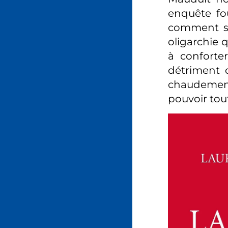
enquête fo
comment se 
oligarchie q
à conforte
détriment 
chaudement
pouvoir tou