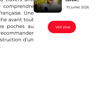
LEPEN
CANDIDATE
ur comprendre
10 juillet 2026
EN 2027 : l’avis
des Parisiens
française. Une
rche avant tout
les poches au
Voir plus
e recommander
truction d’un
.