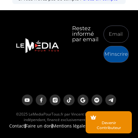
Restez
informé
par email
M'inscrire
©2025 LeMediaPourTous.fr par Vincent Lapierre est un média
indépendant, financé exclusivement par ses lecteurs.
Devenir
Contact
Faire un don
Mentions légales
Contributeur