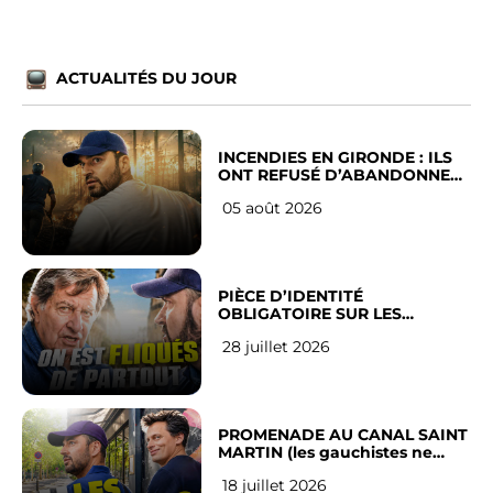
ACTUALITÉS DU JOUR
INCENDIES EN GIRONDE : ILS
ONT REFUSÉ D’ABANDONNER
LEUR VILLE
05 août 2026
PIÈCE D’IDENTITÉ
OBLIGATOIRE SUR LES
RÉSEAUX SOCIAUX : l’avis des
28 juillet 2026
Français
PROMENADE AU CANAL SAINT
MARTIN (les gauchistes ne
veulent pas)
18 juillet 2026