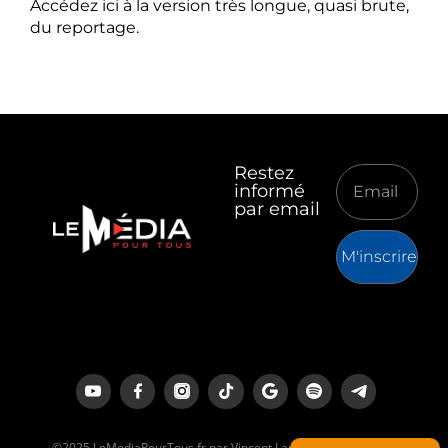
Accédez ici à la version très longue, quasi brute,
du reportage.
Restez
informé
par email
M'inscrire
©2025 LeMediaPourTous.fr par Vincent Lapierre est un média