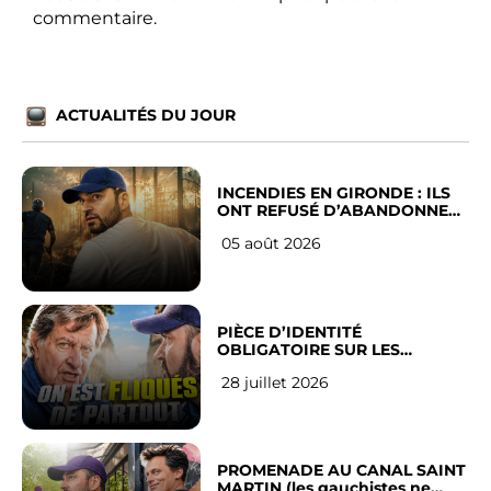
commentaire.
ACTUALITÉS DU JOUR
INCENDIES EN GIRONDE : ILS
ONT REFUSÉ D’ABANDONNER
LEUR VILLE
05 août 2026
PIÈCE D’IDENTITÉ
OBLIGATOIRE SUR LES
RÉSEAUX SOCIAUX : l’avis des
28 juillet 2026
Français
PROMENADE AU CANAL SAINT
MARTIN (les gauchistes ne