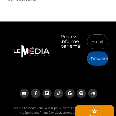
Restez
informé
par email
M'inscrire
©2025 LeMediaPourTous.fr par Vincent Lapierre est un média
indépendant, financé exclusivement par ses lecteurs.