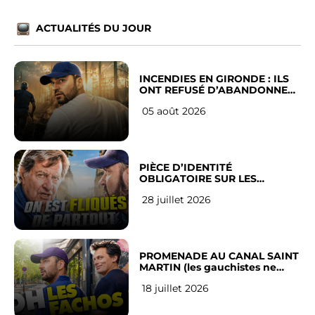
ACTUALITÉS DU JOUR
INCENDIES EN GIRONDE : ILS
ONT REFUSÉ D’ABANDONNER
LEUR VILLE
05 août 2026
PIÈCE D’IDENTITÉ
OBLIGATOIRE SUR LES
RÉSEAUX SOCIAUX : l’avis des
28 juillet 2026
Français
PROMENADE AU CANAL SAINT
MARTIN (les gauchistes ne
veulent pas)
18 juillet 2026