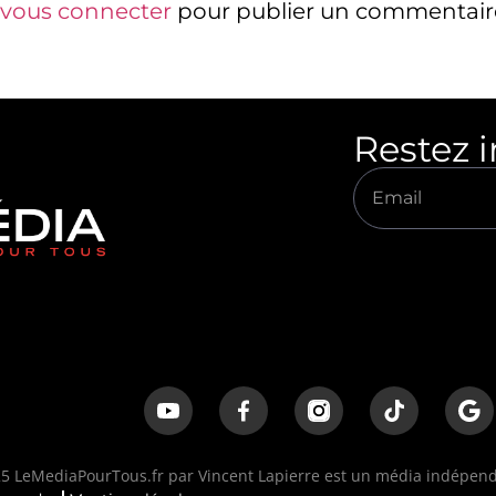
vous connecter
pour publier un commentair
Restez 
 LeMediaPourTous.fr par Vincent Lapierre est un média indépenda