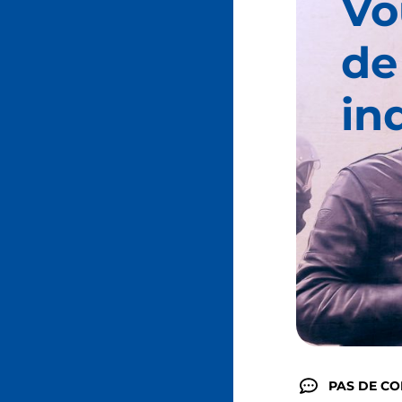
Vo
de
in
PAS DE C