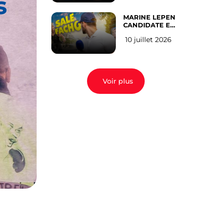
s
MARINE LEPEN
CANDIDATE EN
2027 : l’avis des
10 juillet 2026
Parisiens
Voir plus