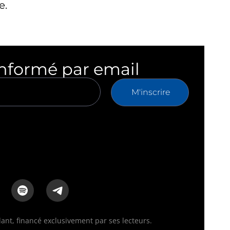
e.
informé par email
M'inscrire
nt, financé exclusivement par ses lecteurs.