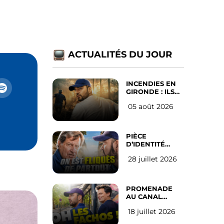
ACTUALITÉS DU JOUR
INCENDIES EN
GIRONDE : ILS
ONT REFUSÉ
05 août 2026
D’ABANDONNER
LEUR VILLE
PIÈCE
D’IDENTITÉ
OBLIGATOIRE
28 juillet 2026
SUR LES
RÉSEAUX
SOCIAUX : l’avis
des Français
PROMENADE
AU CANAL
SAINT MARTIN
18 juillet 2026
(les gauchistes
ne veulent pas)