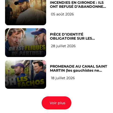
INCENDIES EN GIRONDE : ILS
ONT REFUSÉ D’ABANDONNER
LEUR VILLE
05 août 2026
PIÈCE D’IDENTITÉ
OBLIGATOIRE SUR LES
RÉSEAUX SOCIAUX : l’avis des
28 juillet 2026
Français
PROMENADE AU CANAL SAINT
MARTIN (les gauchistes ne
veulent pas)
18 juillet 2026
Voir plus