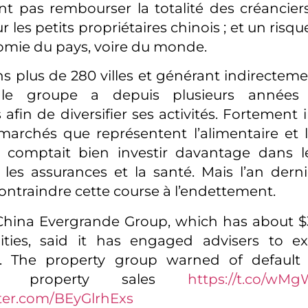
t pas rembourser la totalité des créancie
les petits propriétaires chinois ; et un risq
omie du pays, voire du monde.
s plus de 280 villes et générant indirectemen
 le groupe a depuis plusieurs années m
s afin de diversifier ses activités. Fortemen
marchés que représentent l’alimentaire et l
 comptait bien investir davantage dans le
les assurances et la santé. Mais l’an derni
ontraindre cette course à l’endettement.
China Evergrande Group, which has about $3
ilities, said it has engaged advisers to e
s. The property group warned of default 
ing property sales
https://t.co/w
tter.com/BEyGlrhExs