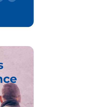
s
nce