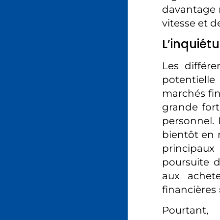
davantage m
vitesse et d
L’inquiét
Les différe
potentielle
marchés fin
grande fort
personnel. 
bientôt en 
principaux o
poursuite d
aux achete
financières 
Pourtant,