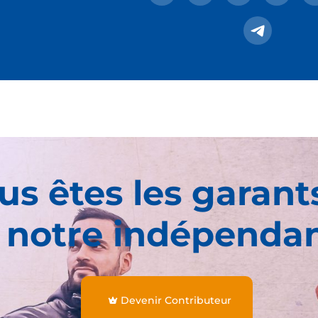
us êtes les garant
 notre indépenda
Devenir Contributeur