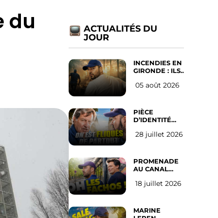
e du
ACTUALITÉS DU
JOUR
INCENDIES EN
GIRONDE : ILS
ONT REFUSÉ
05 août 2026
D’ABANDONNER
LEUR VILLE
PIÈCE
D’IDENTITÉ
OBLIGATOIRE
28 juillet 2026
SUR LES
RÉSEAUX
SOCIAUX :
l’avis des
PROMENADE
Français
AU CANAL
SAINT MARTIN
18 juillet 2026
(les gauchistes
ne veulent
pas)
MARINE