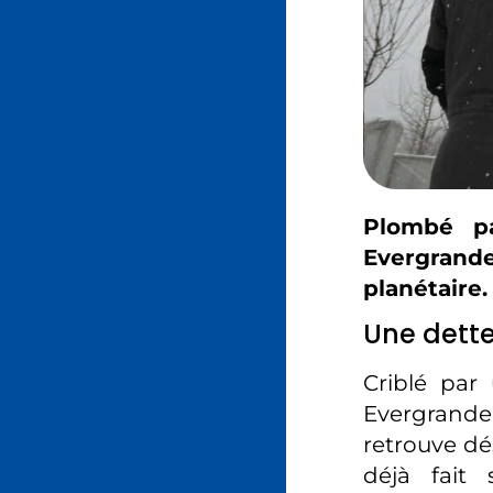
Plombé pa
Evergrande
planétaire.
Une dette
Criblé par
Evergrande
retrouve dés
déjà fait 