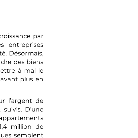
croissance par
 entreprises
ité. Désormais,
ndre des biens
ettre à mal le
avant plus en
r l’argent de
 suivis. D’une
s appartements
1,4 million de
nques semblent