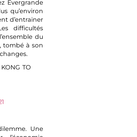
hez Evergrande
lus qu’environ
nt d’entrainer
s difficultés
l’ensemble du
n, tombé à son
 changes.
 KONG TO
21
 dilemme. Une