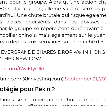
ent pour le groupe. Alors qu’une action c
1,80 € il y a un an, elle ne vaut désormais p
urd’hui. Une chute brutale qui risque égaleme
s places boursières dans les abysses. Le
par le groupe se répercutent dorénavant à 
obilier chinois, mais également sur le yua
veau depuis trois semaines sur le marché des
A EVERGRANDE SHARES DROP 4% IN HONG
NOTHER NEW LOW
tter.com/IWaktyGIld
sting.com (@Investingcom)
September 21, 20
ratégie pour Pékin ?
 chinois se retrouve aujourd’hui face à un