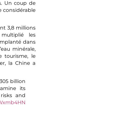
rs. Un coup de
ue considérable
t 3,8 millions
ultiplié les
t implanté dans
’eau minérale,
 tourisme, le
er, la Chine a
05 billion
xamine its
risks and
MgWxmb4HN