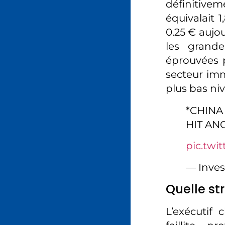
définitivem
équivalait 
0.25 € aujo
les grande
éprouvées 
secteur imm
plus bas ni
*CHIN
HIT A
pic.twi
— Inve
Quelle st
L’exécutif