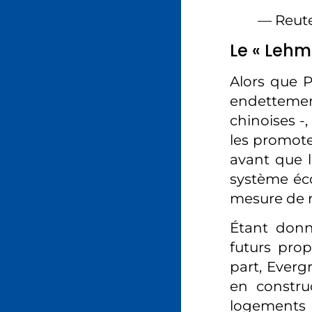
— Reut
Le « Lehm
Alors que P
endetteme
chinoises -,
les promote
avant que l
système éc
mesure de r
Étant donn
futurs prop
part, Everg
en construc
logements à