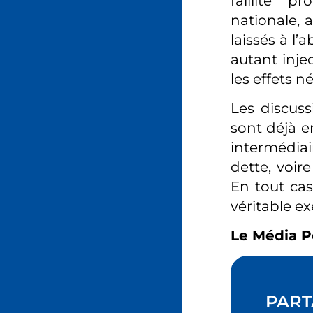
faillite p
nationale, 
laissés à l
autant inje
les effets n
Les discus
sont déjà e
intermédiai
dette, voire
En tout cas
véritable e
Le Média P
PART