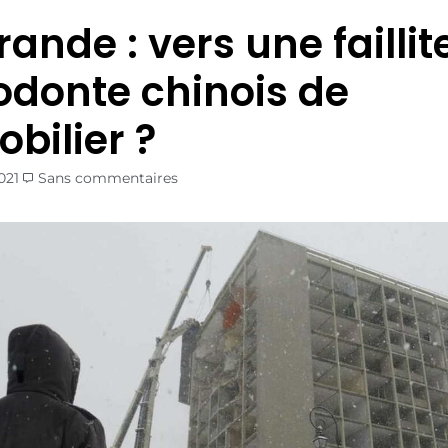
ande : vers une faillit
donte chinois de
bilier ?
021
Sans commentaires