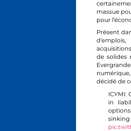
certainemen
massue pour 
pour l’écon
Présent dan
d’emplois,
acquisition
de solides 
Evergrande
numérique, 
décidé de c
ICYMI: 
in liab
option
sink
pic.twi