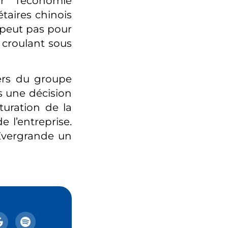
ur l’économie
taires chinois
 peut pas pour
 croulant sous
ers du groupe
s une décision
turation de la
e l’entreprise.
’Evergrande un