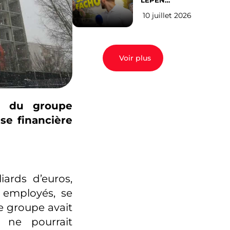
LEPEN
CANDIDATE
10 juillet 2026
EN 2027 : l’avis
des Parisiens
Voir plus
e du groupe
se financière
ards d’euros,
 employés, se
le groupe avait
l ne pourrait