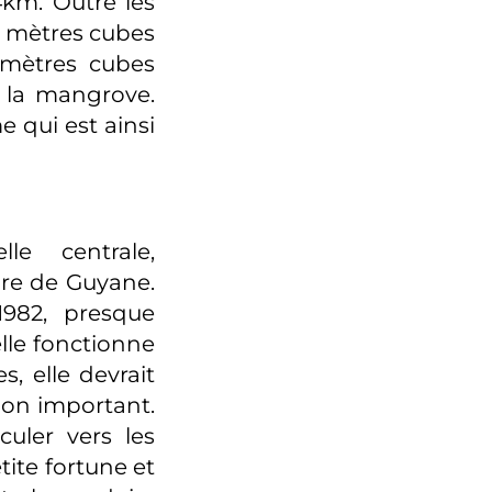
km. Outre les
00 mètres cubes
 mètres cubes
 la mangrove.
e qui est ainsi
le centrale,
ure de Guyane.
1982, presque
lle fonctionne
, elle devrait
ion important.
uler vers les
ite fortune et