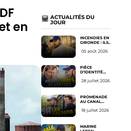
EDF
ACTUALITÉS DU
et en
JOUR
INCENDIES EN
GIRONDE : ILS
ONT REFUSÉ
05 août 2026
D’ABANDONNER
LEUR VILLE
PIÈCE
D’IDENTITÉ
OBLIGATOIRE
28 juillet 2026
SUR LES
RÉSEAUX
SOCIAUX :
l’avis des
PROMENADE
Français
AU CANAL
SAINT MARTIN
18 juillet 2026
(les gauchistes
ne veulent
pas)
MARINE