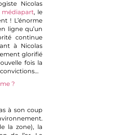
ogiste Nicolas
s
médiapart
, le
ent ! L’énorme
 en ligne qu’un
orité continue
ant à Nicolas
rement glorifié
uvelle fois la
s convictions…
ème ?
pas à son coup
nvironnement.
 la zone), la