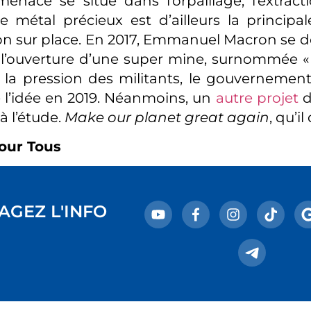
menace se situe dans l’orpaillage, l’extracti
 métal précieux est d’ailleurs la principa
on sur place. En 2017, Emmanuel Macron se 
à l’ouverture d’une super mine, surnommée 
 la pression des militants, le gouvernemen
l’idée en 2019. Néanmoins, un
autre projet
d
 à l’étude.
Make
our
planet
great
again
, qu’il
our Tous
AGEZ L'INFO