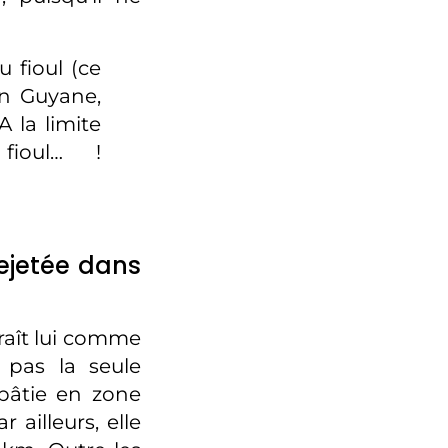
 fioul (ce
en Guyane,
A la limite
ioul… !
ejetée dans
raît lui comme
 pas la seule
 bâtie en zone
ailleurs, elle