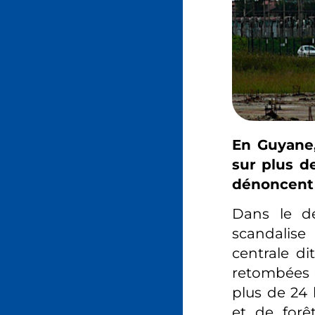
En Guyane,
sur plus d
dénoncent 
Dans le dé
scandalise
centrale d
retombées c
plus de 24
et de forêt