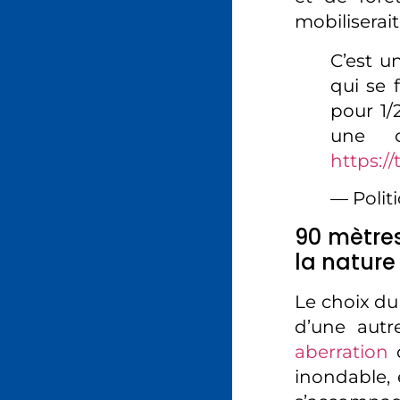
mobiliserait
C’est u
qui se 
pour 1/2
une c
https:/
— Polit
90 mètres
la nature
Le choix du
d’une autr
aberration
d
inondable, 