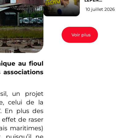
LEPEN
CANDIDATE
10 juillet 2026
EN 2027 : l’avis
des Parisiens
Voir plus
ique au fioul
 associations
il, un projet
, celui de la
. En plus des
effet de raser
is maritimes)
, puisqu’il ne