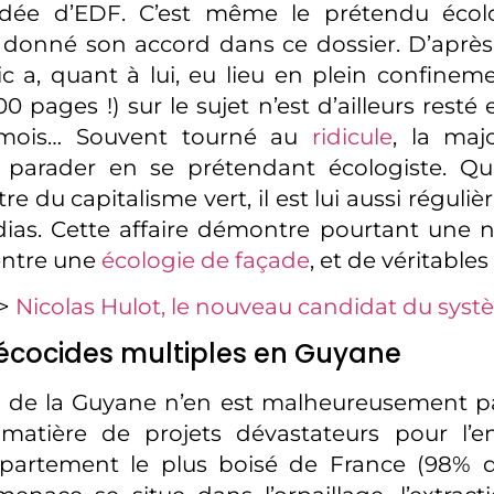
l’idée d’EDF. C’est même le prétendu écol
a donné son accord dans ce dossier. D’aprè
c a, quant à lui, eu lieu en plein confinem
0 pages !) sur le sujet n’est d’ailleurs resté
 mois… Souvent tourné au
ridicule
, la maj
 parader en se prétendant écologiste. Qu
re du capitalisme vert, il est lui aussi réguliè
ias. Cette affaire démontre pourtant une no
entre une
écologie de façade
, et de véritable
 >
Nicolas Hulot, le nouveau candidat du syst
’écocides multiples en Guyane
re de la Guyane n’en est malheureusement 
 matière de projets dévastateurs pour l’e
partement le plus boisé de France (98% de