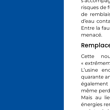
s’accompag
risques de f
de remblai
d’eau cont
Entre la fau
menacé.
Remplacer
Cette nouv
«
extrêmeme
L’usine en
quarante an
également a
même perdur
Mais au li
énergies re