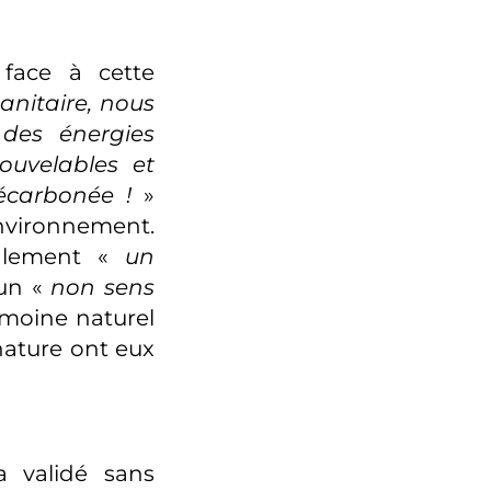
 face à cette
sanitaire, nous
 des énergies
ouvelables et
écarbonée !
»
nvironnement.
galement «
un
un «
non sens
imoine naturel
nature ont eux
a validé sans