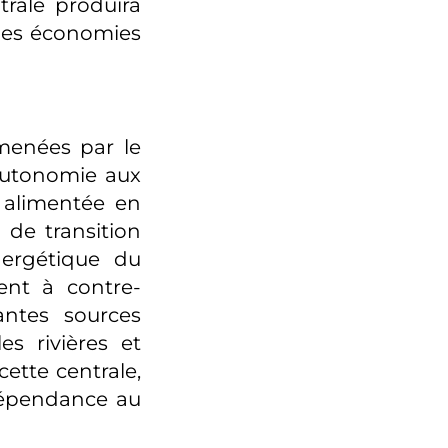
trale produira
des économies
menées par le
’autonomie aux
e alimentée en
 de transition
ergétique du
ent à contre-
antes sources
es rivières et
cette centrale,
dépendance au