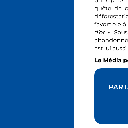
principale 
quête de ce
déforestati
favorable 
d’or
». Sous
abandonné 
est lui aussi
Le Média p
PART