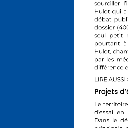
sourciller 
Hulot qui 
débat publi
dossier (400
seul petit
pourtant à
Hulot, chant
par les méd
différence 
LIRE AUSSI
Projets d
Le territoi
d’essai en
Dans le dé