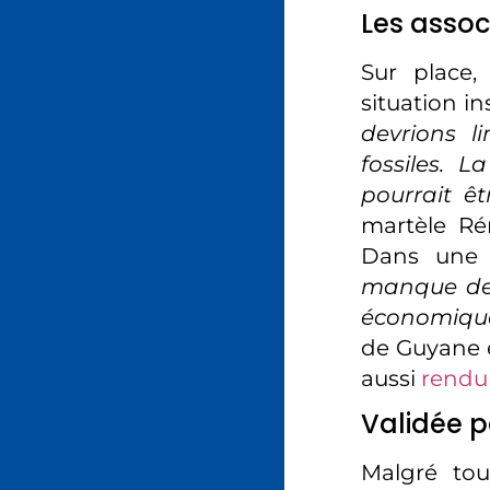
Les assoc
Sur place,
situation i
devrions l
fossiles. 
pourrait ê
martèle Ré
Dans une
manque de
économiqu
de Guyane e
aussi
rendu
Validée p
Malgré tou