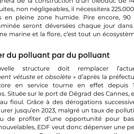
nera de la construction d’un oléoduc de 14
uites, non négligeables, il nécessitera 225.0
s en pleine zone humide. Pire encore, 90
aminée seront déversées chaque jour dans
ne marine et la flore, c’est tout un écosystèm
 du polluant par du polluant
elle structure doit remplacer l’actuel
nt vétuste et obsolète
» d’après la préfect
core en service tourne en effet depuis 
s. Située sur le port de Dégrad des Cannes, e
u fioul. Grâce à des dérogations successives
er jusqu’en 2023, malgré un taux de pollut
eu de profiter d’une opportunité pour basc
nouvelables, EDF veut donc dépenser une pet