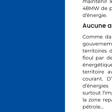
maintenir l
48MW de pl
d’énergie.
Aucune a
Comme dans
gouvernemen
territoires
fioul par d
énergétiq
territoire
courant. D
d’énergies 
surtout l’i
la zone re
pétrole…