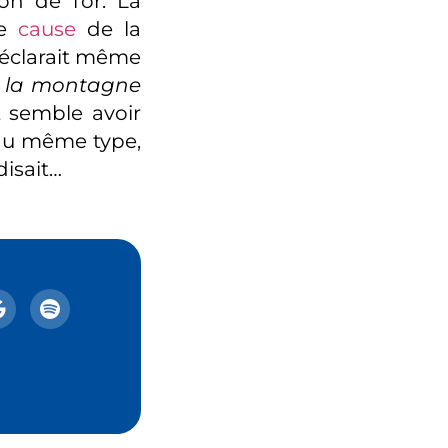
on de l’or. La
le
cause
de la
déclarait même
«
la montagne
t semble avoir
u même type,
 disait…