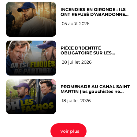
INCENDIES EN GIRONDE : ILS
ONT REFUSÉ D’ABANDONNER
LEUR VILLE
05 août 2026
PIÈCE D’IDENTITÉ
OBLIGATOIRE SUR LES
RÉSEAUX SOCIAUX : l’avis des
28 juillet 2026
Français
PROMENADE AU CANAL SAINT
MARTIN (les gauchistes ne
veulent pas)
18 juillet 2026
Voir plus