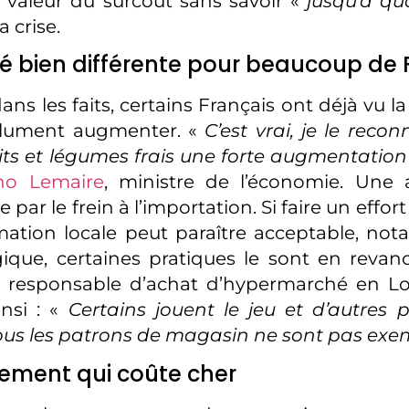
a valeur du surcoût sans savoir «
jusqu’à q
a crise.
té bien différente pour beaucoup de 
ns les faits, certains Français ont déjà vu la
olument augmenter. «
C’est vrai, je le reconn
uits et légumes frais une forte augmentation
no Lemaire
, ministre de l’économie. Une
ée par le frein à l’importation. Si faire un effor
ation locale peut paraître acceptable, not
gique, certaines pratiques le sont en reva
 responsable d’achat d’hypermarché en Loi
insi : «
Certains jouent le jeu et d’autres p
Tous les patrons de magasin ne sont pas exe
ement qui coûte cher