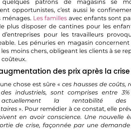
 quelques patrons de magasins se mo
nt opportunistes, c’est aussi le confineme
les ménages.
Les familles
avec enfants sont pa
e plus disposer de cantines pour les enfan
 d’entreprises pour les travailleurs provo
eable. Les pénuries en magasin concernent 
 les moins chers, obligeant les clients à se re
s coûteux.
augmentation des prix après la crise
 une chose est sûre «
ces hausses de coûts,
 des industriels, sont comprises entre 3% 
actuellement la rentabilité des 
taires
». Pour remédier à ce constat, elle pré
oivent en avoir conscience. Une nouvelle è
 sortie de crise, façonnée par une demand