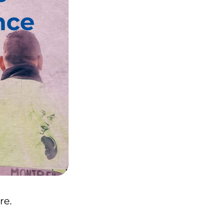
nce
re.