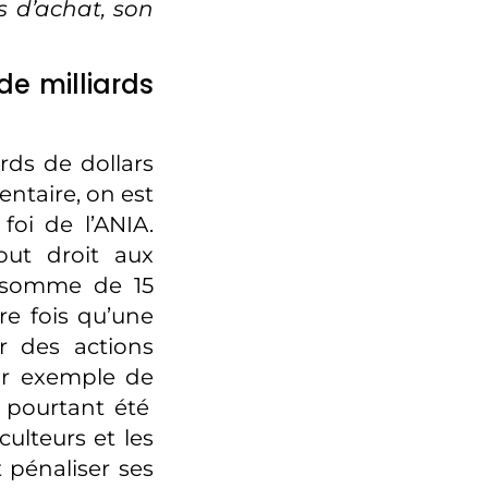
s d’achat, son
de milliards
ards de dollars
entaire, on est
oi de l’ANIA.
out droit aux
e somme de 15
re fois qu’une
er des actions
ar exemple de
r pourtant été
culteurs et les
t pénaliser ses