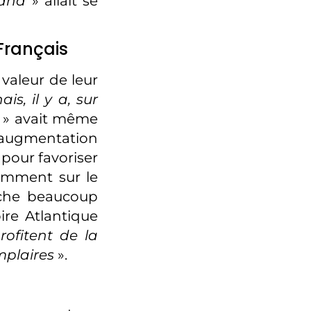
uand
» allait se
Français
 valeur de leur
ais, il y a, sur
» avait même
 augmentation
t pour favoriser
amment sur le
nche beaucoup
re Atlantique
rofitent de la
mplaires
».