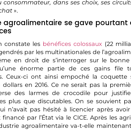
 consommateur, dans ses choix, ses circuit
chat
».
ie agroalimentaire se gave pourtant 
ces
n constate les
bénéfices colossaux
(22 milli
gendrés par les multinationales de l’agroalim
me en droit de s’interroger sur le bonne f
u’une énorme partie de ces gains file t
es. Ceux-ci ont ainsi empoché la coquett
e dollars en 2016. Ce ne serait pas la premiè
erse des larmes de crocodile pour justifi
s plus que discutables. On se souvient p
i n’avait pas hésité à licencier après avoi
inancé par l’État via le CICE. Après les agri
industrie agroalimentaire va-t-elle maintenan