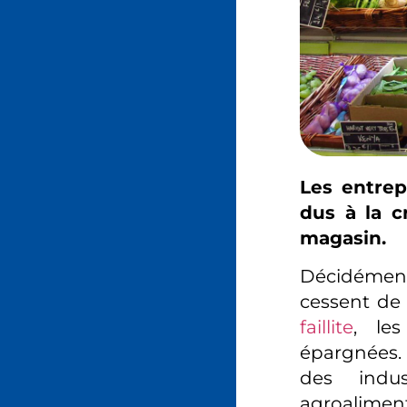
Les entrep
dus à la c
magasin.
Décidément,
cessent de
faillite
, le
épargnées. 
des indust
agroaliment