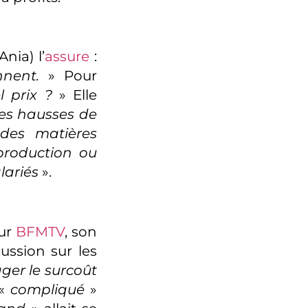
nia) l’
assure
:
nnent.
» Pour
l prix ?
» Elle
des hausses de
 des matières
production ou
lariés
».
Sur
BFMTV
, son
ussion sur les
ger le surcoût
 «
compliqué
»