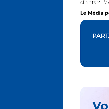
clients ? L’a
Le Média p
PART
Vo