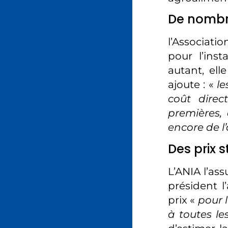
De nombr
l’Associatio
pour l’ins
autant, el
ajoute : «
le
coût direc
premières,
encore de l
Des prix s
L’ANIA l’ass
président l
prix «
pour l
à toutes les