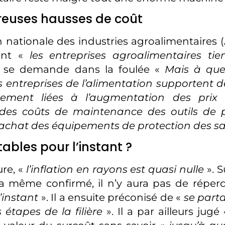
euses hausses de coût
n nationale des industries agroalimentaires (A
tant «
les entreprises agroalimentaires tie
le se demande dans la foulée «
Mais à que
s entreprises de l’alimentation supportent 
tement liées à l’augmentation des prix
 des coûts de maintenance des outils de 
’achat des équipements de protection des sa
tables pour l’instant ?
ure, «
l’inflation en rayons est quasi nulle
». 
’a même confirmé, il n’y aura pas de réperc
’instant
». Il a ensuite préconisé de «
se parta
 étapes de la filière
». Il a par ailleurs jugé