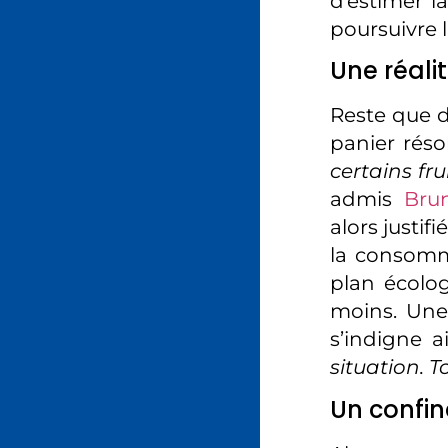
d’estimer l
poursuivre l
Une réali
Reste que da
panier rés
certains fr
admis
Bru
alors justifi
la consomm
plan écolo
moins. Une
s’indigne a
situation. 
Un confin