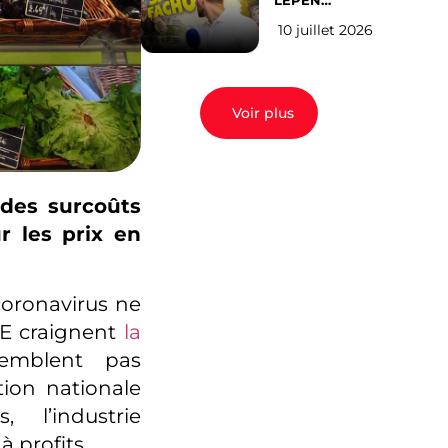
LEPEN
CANDIDATE
10 juillet 2026
EN 2027 : l’avis
des Parisiens
Voir plus
 des surcoûts
r les prix en
coronavirus ne
ME craignent
la
semblent pas
tion nationale
 l’industrie
 profits.