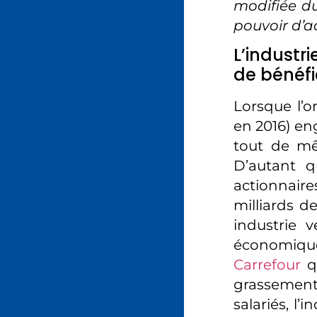
modifiée du
pouvoir d’a
L’industr
de bénéfi
Lorsque l’o
en 2016) en
tout de mê
D’autant q
actionnair
milliards d
industrie v
économique
Carrefour
qu
grassement f
salariés, l’