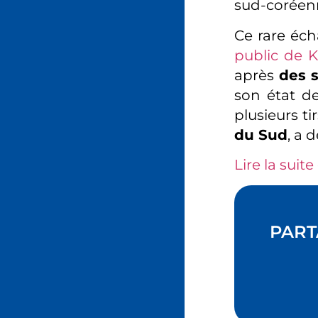
sud-coréenn
Ce rare éch
public de 
après
des 
son état d
plusieurs t
du Sud
, a 
Lire la suite 
PART