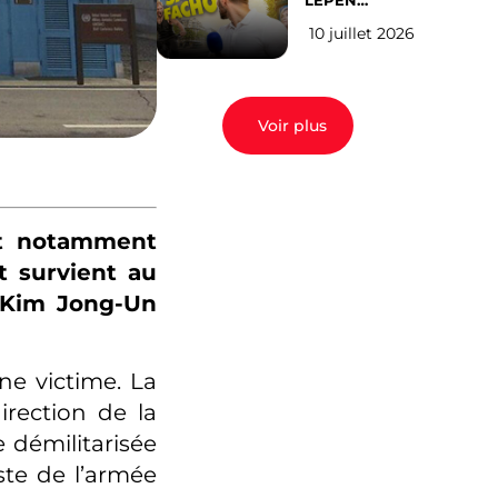
LEPEN
CANDIDATE
10 juillet 2026
EN 2027 : l’avis
des Parisiens
Voir plus
nt notamment
t survient au
 Kim Jong-Un
ne victime. La
rection de la
 démilitarisée
ste de l’armée