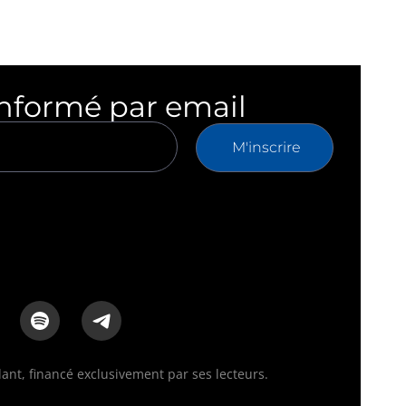
informé par email
M'inscrire
nt, financé exclusivement par ses lecteurs.