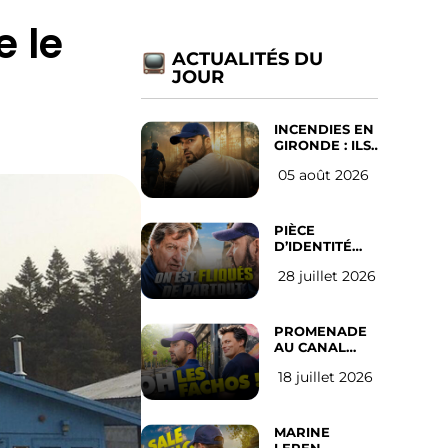
e le
ACTUALITÉS DU
JOUR
INCENDIES EN
GIRONDE : ILS
ONT REFUSÉ
05 août 2026
D’ABANDONNER
LEUR VILLE
PIÈCE
D’IDENTITÉ
OBLIGATOIRE
28 juillet 2026
SUR LES
RÉSEAUX
SOCIAUX :
l’avis des
PROMENADE
Français
AU CANAL
SAINT MARTIN
18 juillet 2026
(les gauchistes
ne veulent
pas)
MARINE