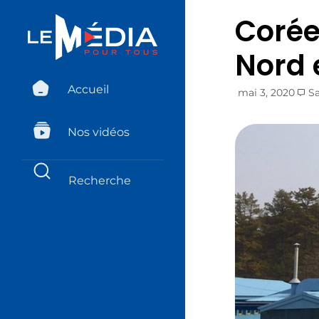
Corée 
Nord e
Accueil
mai 3, 2020
S
Nos vidéos