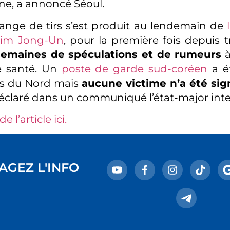
e, a annoncé Séoul.
ange de tirs s’est produit au lendemain de
Kim Jong-Un
, pour la première fois depuis t
semaines de spéculations et de rumeurs
à
e santé. Un
poste de garde sud-coréen
a é
irs du Nord mais
aucune victime n’a été sig
déclaré dans un communiqué l’état-major int
de l’article ici.
AGEZ L'INFO