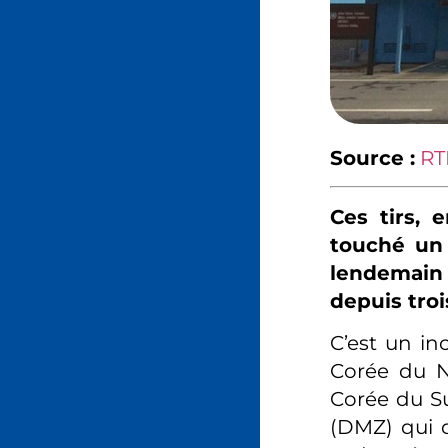
Source :
RT
Ces tirs,
touché un 
lendemain 
depuis tro
C’est un in
Corée du N
Corée du Su
(DMZ) qui d