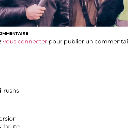
COMMENTAIRE
z
vous connecter
pour publier un commentai
i-rushs
version
i brute,