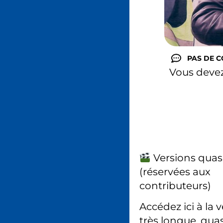
PAS DE 
Vous deve
Versions quas
(réservées aux
contributeurs)
Accédez ici à la 
très longue, quas