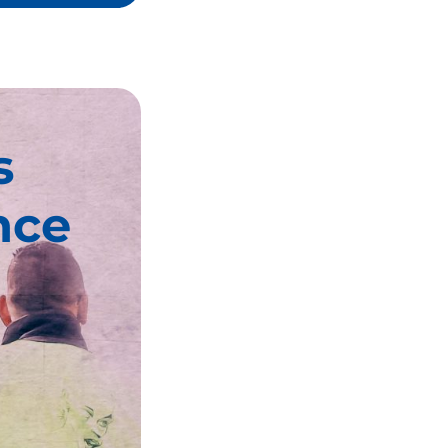
s
nce