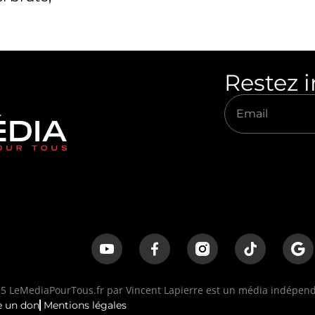
Restez 
 LeMediaPourTous.fr par Vincent Lapierre est un média indépenda
e un don
Mentions légales