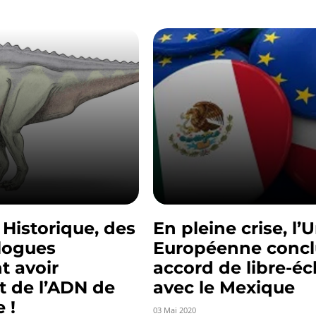
Historique, des
En pleine crise, l’
logues
Européenne concl
t avoir
accord de libre-é
t de l’ADN de
avec le Mexique
 !
03 Mai 2020