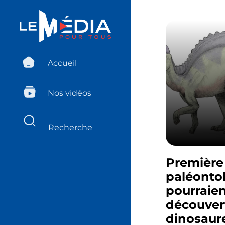
Accueil
Nos vidéos
Première 
paléonto
pourraien
découver
dinosaure