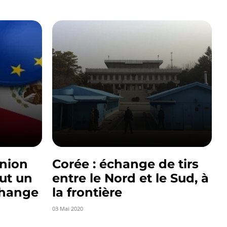
Union
Corée : échange de tirs
ut un
entre le Nord et le Sud, à
change
la frontière
03 Mai 2020