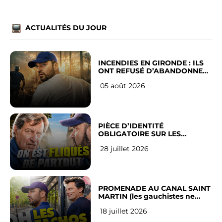
ACTUALITÉS DU JOUR
INCENDIES EN GIRONDE : ILS
ONT REFUSÉ D’ABANDONNER
LEUR VILLE
05 août 2026
PIÈCE D’IDENTITÉ
OBLIGATOIRE SUR LES
RÉSEAUX SOCIAUX : l’avis des
28 juillet 2026
Français
PROMENADE AU CANAL SAINT
MARTIN (les gauchistes ne
veulent pas)
18 juillet 2026