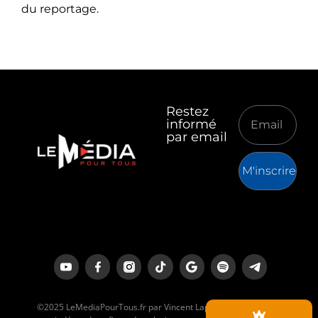
du reportage.
Restez
informé
par email
M'inscrire
©2025 LeMediaPourTous.fr par Vincent Lapierre est un média