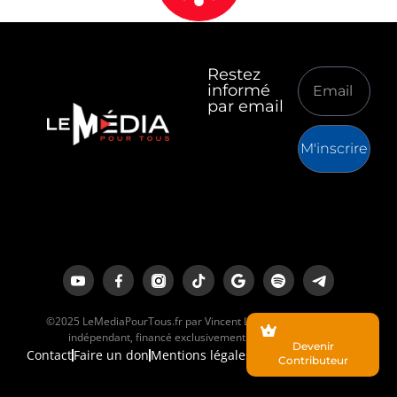
Restez
informé
par email
M'inscrire
©2025 LeMediaPourTous.fr par Vincent Lapierre est un média
indépendant, financé exclusivement par ses lecteurs.
Devenir
Contact
Faire un don
Mentions légales
Contributeur