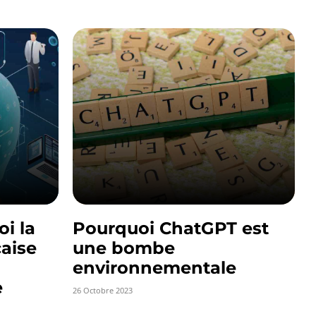
oi la
Pourquoi ChatGPT est
çaise
une bombe
environnementale
e
26 Octobre 2023