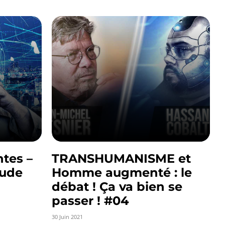
ntes –
TRANSHUMANISME et
aude
Homme augmenté : le
débat ! Ça va bien se
passer ! #04
30 Juin 2021