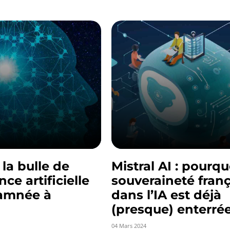
la bulle de
Mistral AI : pourqu
ence artificielle
souveraineté fran
amnée à
dans l’IA est déjà
(presque) enterré
04 Mars 2024