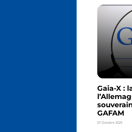
Gaia-X : l
l’Allema
souverain
GAFAM
07 Octobre 2020