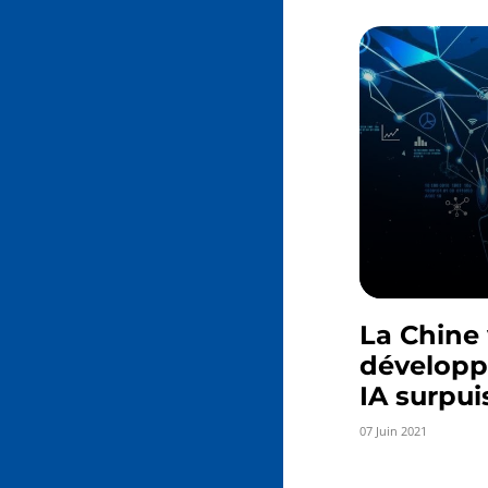
La Chine 
développ
IA surpui
07 Juin 2021