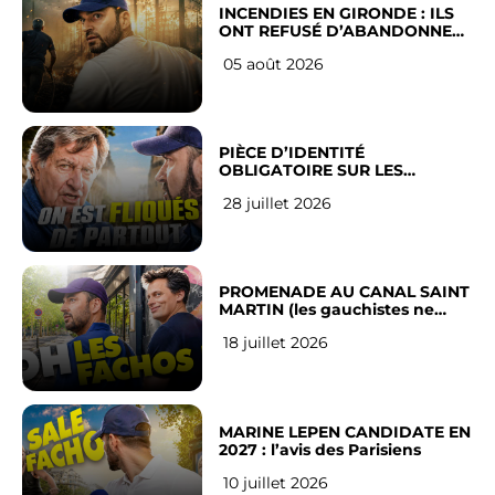
INCENDIES EN GIRONDE : ILS
ONT REFUSÉ D’ABANDONNER
LEUR VILLE
05 août 2026
PIÈCE D’IDENTITÉ
OBLIGATOIRE SUR LES
RÉSEAUX SOCIAUX : l’avis des
28 juillet 2026
Français
PROMENADE AU CANAL SAINT
MARTIN (les gauchistes ne
veulent pas)
18 juillet 2026
MARINE LEPEN CANDIDATE EN
2027 : l’avis des Parisiens
10 juillet 2026