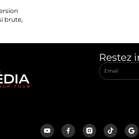
version
i brute,
Restez 