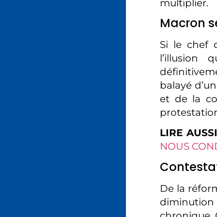
multiplier.
Macron se
Si le chef
l’illusion
définitivem
balayé d’un
et de la co
protestation
LIRE AUSSI
NOUS COND
Contestat
De la réform
diminution
chronique. C