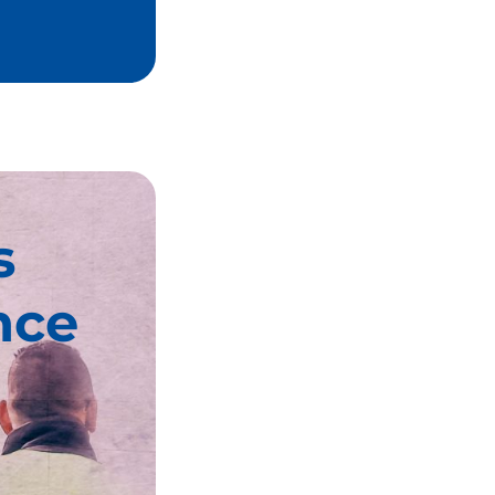
s
nce