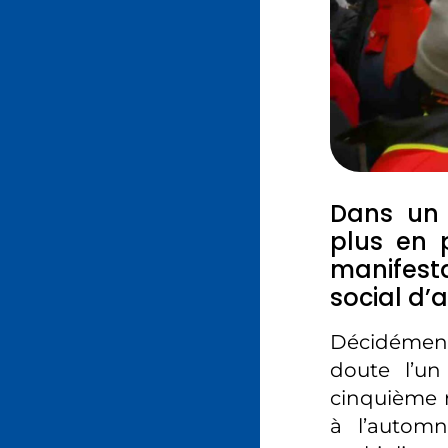
Dans un 
plus en 
manifest
social d’
Décidémen
doute l’un
cinquième r
à l’automn