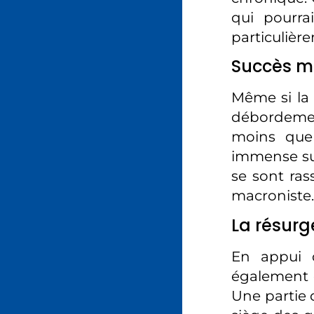
qui pourra
particulièr
Succès m
Même si la 
débordemen
moins que
immense suc
se sont ras
macroniste.
La résurg
En appui d
également 
Une partie d