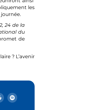
éuniront ainsi
oliquement les
 journée.
2, 24 de la
ational du
promet de
laire ? L’avenir