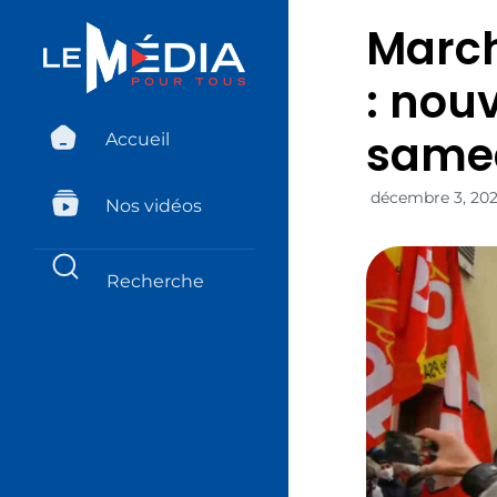
March
: nou
same
Accueil
décembre 3, 20
Nos vidéos