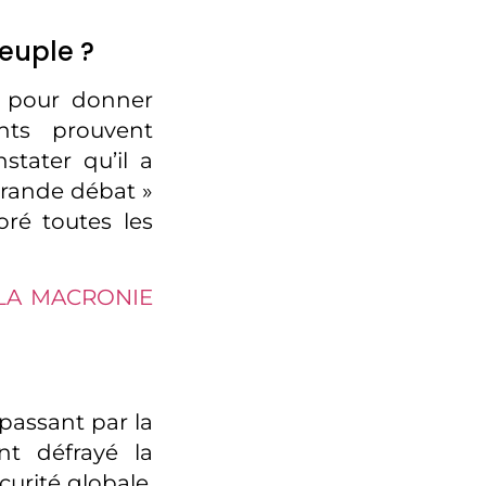
peuple ?
e pour donner
ents prouvent
stater qu’il a
grande débat »
oré toutes les
 LA MACRONIE
 passant par la
nt défrayé la
curité globale,