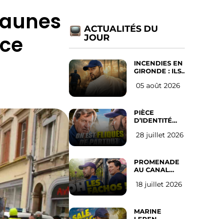
 Jaunes
ACTUALITÉS DU
 ce
JOUR
INCENDIES EN
GIRONDE : ILS
ONT REFUSÉ
05 août 2026
D’ABANDONNER
LEUR VILLE
PIÈCE
D’IDENTITÉ
OBLIGATOIRE
28 juillet 2026
SUR LES
RÉSEAUX
SOCIAUX :
l’avis des
PROMENADE
Français
AU CANAL
SAINT MARTIN
18 juillet 2026
(les gauchistes
ne veulent
pas)
MARINE