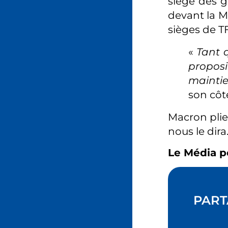
siège des g
devant la M
sièges de T
«
Tant q
proposi
maintie
son côté
Macron plier
nous le dira
Le Média p
PART