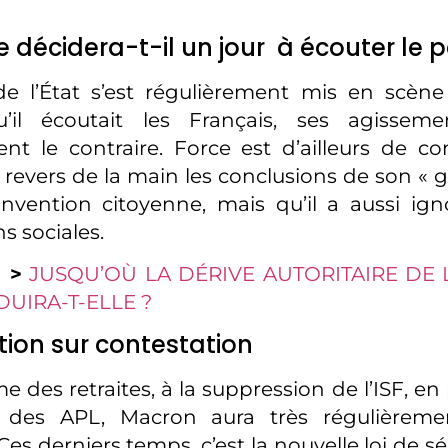
 décidera-t-il un jour à écouter le 
 de l’État s’est régulièrement mis en scèn
 qu’il écoutait les Français, ses agissem
ent le contraire. Force est d’ailleurs de con
 revers de la main les conclusions de son « 
nvention citoyenne, mais qu’il a aussi ign
s sociales.
 >
JUSQU’OÙ LA DÉRIVE AUTORITAIRE DE
UIRA-T-ELLE ?
ion sur contestation
e des retraites, à la suppression de l’ISF, en
 des APL, Macron aura très régulièreme
es derniers temps, c’est la nouvelle loi de sé