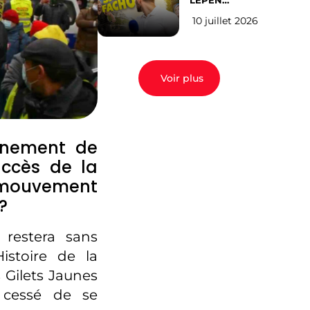
LEPEN
CANDIDATE
10 juillet 2026
EN 2027 : l’avis
des Parisiens
Voir plus
rnement de
uccès de la
 mouvement
?
restera sans
istoire de la
 Gilets Jaunes
s cessé de se