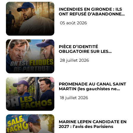
INCENDIES EN GIRONDE : ILS
ONT REFUSÉ D’ABANDONNER
LEUR VILLE
05 août 2026
PIÈCE D’IDENTITÉ
OBLIGATOIRE SUR LES
RÉSEAUX SOCIAUX : l’avis des
28 juillet 2026
Français
PROMENADE AU CANAL SAINT
MARTIN (les gauchistes ne
veulent pas)
18 juillet 2026
MARINE LEPEN CANDIDATE EN
2027 : l’avis des Parisiens