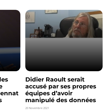
des
Didier Raoult serait
e
accusé par ses propres
uennat
équipes d’avoir
s
manipulé des données
20 Novembre 2021