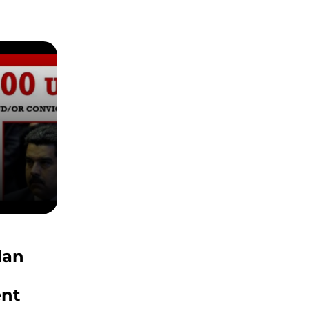
lan
ent