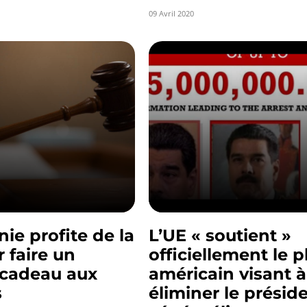
09 Avril 2020
ie profite de la
L’UE « soutient »
r faire un
officiellement le p
cadeau aux
américain visant à
s
éliminer le présid