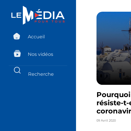
Accueil
Nos vidéos
Pourquoi
résiste-t-
coronavir
09 Avril 2020