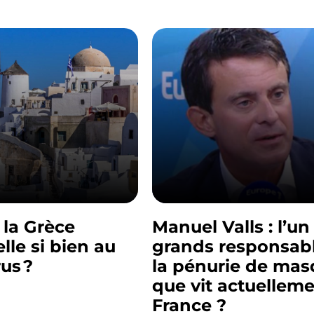
 la Grèce
Manuel Valls : l’un
elle si bien au
grands responsab
us ?
la pénurie de ma
que vit actuelleme
France ?