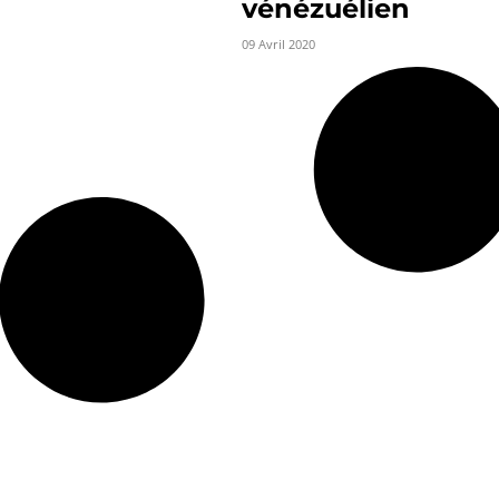
vénézuélien
09 Avril 2020