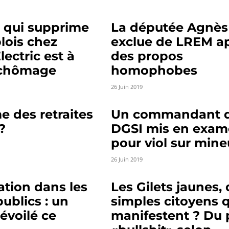
qui supprime
La députée Agnès 
lois chez
exclue de LREM a
lectric est à
des propos
u chômage
homophobes
26 Juin 2019
e des retraites
Un commandant d
?
DGSI mis en exa
pour viol sur mine
26 Juin 2019
ation dans les
Les Gilets jaunes,
publics : un
simples citoyens q
évoilé ce
manifestent ? Du 