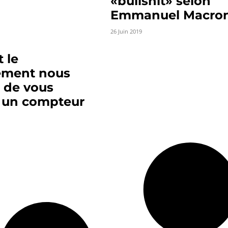
«bullshit» selon
Emmanuel Macro
26 Juin 2019
 le
ement nous
 de vous
 un compteur