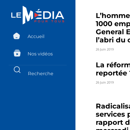
L’homme 
1000 emp
General E
Accueil
l’abri d
26 Juin 2019
Nos vidéos
La réform
reportée 
26 Juin 2019
Radicalis
services 
rapport d