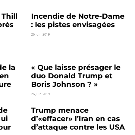
Thill
Incendie de Notre-Dame
près
: les pistes envisagées
26 Juin 2019
e la
« Que laisse présager le
men
duo Donald Trump et
ure
Boris Johnson ? »
26 Juin 2019
 de
Trump menace
ui
d’«effacer» l’Iran en cas
pur
d’attaque contre les USA