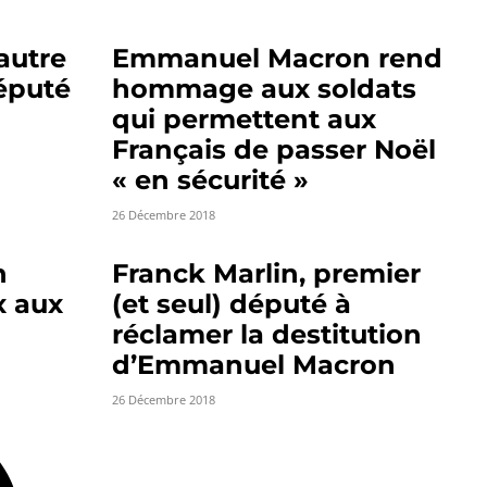
autre
Emmanuel Macron rend
éputé
hommage aux soldats
qui permettent aux
Français de passer Noël
« en sécurité »
26 Décembre 2018
n
Franck Marlin, premier
x aux
(et seul) député à
réclamer la destitution
d’Emmanuel Macron
26 Décembre 2018