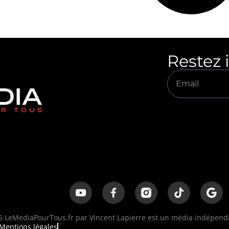
Restez 
 LeMediaPourTous.fr par Vincent Lapierre est un média indépendan
Mentions légales