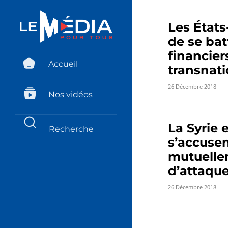
Les États
de se bat
financier
Accueil
transnat
26 Décembre 2018
Nos vidéos
La Syrie e
s’accuse
mutuell
d’attaque
26 Décembre 2018