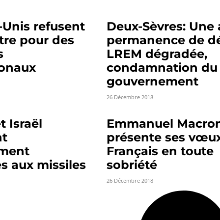
-Unis refusent
Deux-Sèvres: Une 
tre pour des
permanence de d
s
LREM dégradée,
ionaux
condamnation du
gouvernement
26 Décembre 2018
t Israël
Emmanuel Macro
nt
présente ses vœu
ement
Français en toute
s aux missiles
sobriété
26 Décembre 2018