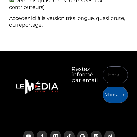
Versions quasi-rushs (réservées aux
contributeurs)
Accédez ici à la version très longue, quasi brute,
du reportage.
Restez
informé
par email
M'inscrire