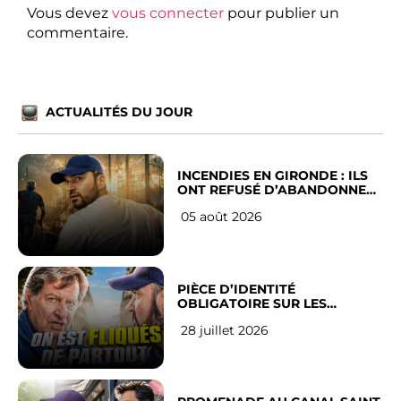
Vous devez
vous connecter
pour publier un
commentaire.
ACTUALITÉS DU JOUR
INCENDIES EN GIRONDE : ILS
ONT REFUSÉ D’ABANDONNER
LEUR VILLE
05 août 2026
PIÈCE D’IDENTITÉ
OBLIGATOIRE SUR LES
RÉSEAUX SOCIAUX : l’avis des
28 juillet 2026
Français