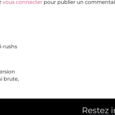
z
vous connecter
pour publier un commentai
i-rushs
version
i brute,
Restez 