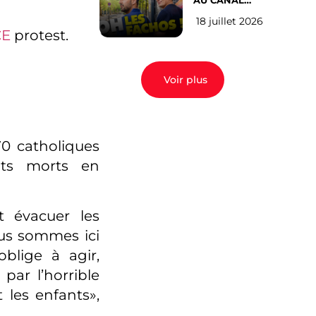
AU CANAL
SAINT MARTIN
18 juillet 2026
(les gauchistes
CE
protest.
ne veulent
pas)
Voir plus
0 catholiques
nts morts en
t évacuer les
ous sommes ici
oblige à agir,
ar l’horrible
 les enfants»,