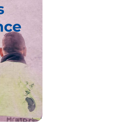
s
nce