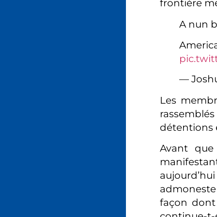
frontière m
A nun b
America
pic.twi
— Josh
Les membre
rassemblé
détentions 
Avant que 
manifestant
aujourd’hui
admoneste 
façon dont 
continue-t-e