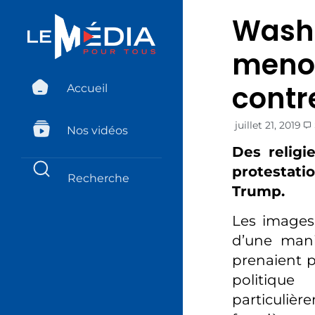
Washi
menot
contr
Accueil
juillet 21, 2019
Nos vidéos
Des religi
protestati
Trump.
Les images 
d’une manif
prenaient p
politique
particulièr