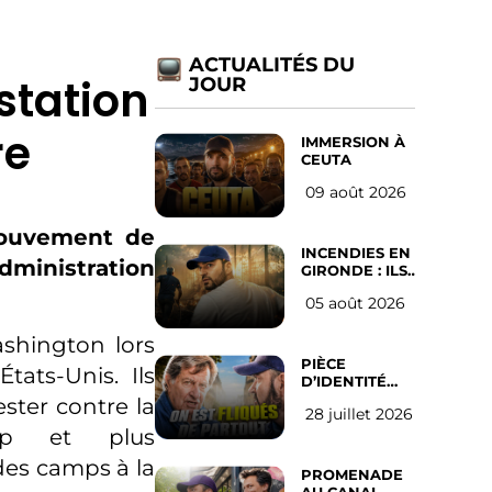
ACTUALITÉS DU
station
JOUR
re
IMMERSION À
CEUTA
09 août 2026
 mouvement de
INCENDIES EN
dministration
GIRONDE : ILS
ONT REFUSÉ
05 août 2026
D’ABANDONNER
LEUR VILLE
ashington lors
PIÈCE
tats-Unis. Ils
D’IDENTITÉ
OBLIGATOIRE
ster contre la
28 juillet 2026
SUR LES
ump et plus
RÉSEAUX
SOCIAUX :
des camps à la
l’avis des
PROMENADE
Français