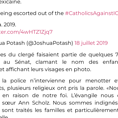
exicaine.
eing escorted out of the
#CatholicsAgainstI
. 2019.
tter.com/4wHTZ1Zjq7
ua Potash (@JoshuaPotash)
18 juillet 2019
s du clergé faisaient partie de quelques 7
s au Sénat, clamant le nom des enfa
et affichant leurs visages en photo.
la police n’intervienne pour menotter e
s, plusieurs religieux ont pris la parole. «N
 en raison de notre foi. L’évangile nous 
sœur Ann Scholz. Nous sommes indignés p
sont traités les familles et particulièrement
lle.