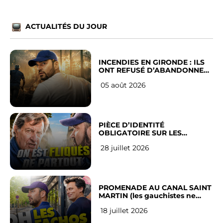
ACTUALITÉS DU JOUR
INCENDIES EN GIRONDE : ILS
ONT REFUSÉ D’ABANDONNER
LEUR VILLE
05 août 2026
PIÈCE D’IDENTITÉ
OBLIGATOIRE SUR LES
RÉSEAUX SOCIAUX : l’avis des
28 juillet 2026
Français
PROMENADE AU CANAL SAINT
MARTIN (les gauchistes ne
veulent pas)
18 juillet 2026