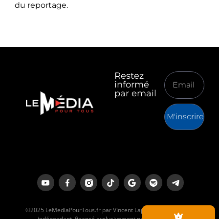
du reportage.
Restez
informé
par email
M'inscrire
©2025 LeMediaPourTous.fr par Vincent Lapierre est un média
indépendant, financé exclusivement par ses lecteurs.