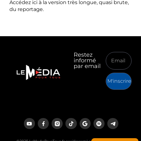
Accédez ici à la version très longue, quasi brute,
du reportage.
Restez
informé
par email
M'inscrire