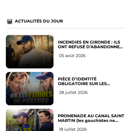
ACTUALITÉS DU JOUR
INCENDIES EN GIRONDE : ILS
ONT REFUSÉ D’ABANDONNER
LEUR VILLE
05 août 2026
PIÈCE D’IDENTITÉ
OBLIGATOIRE SUR LES
RÉSEAUX SOCIAUX : l’avis des
28 juillet 2026
Français
PROMENADE AU CANAL SAINT
MARTIN (les gauchistes ne
veulent pas)
18 juillet 2026