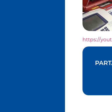
https://you
PART