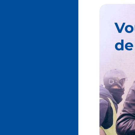
Vo
de