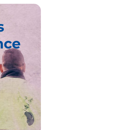
s
nce