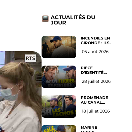
a
ACTUALITÉS DU
JOUR
INCENDIES EN
GIRONDE : ILS
ONT REFUSÉ
05 août 2026
D’ABANDONNER
LEUR VILLE
PIÈCE
D’IDENTITÉ
OBLIGATOIRE
28 juillet 2026
SUR LES
RÉSEAUX
SOCIAUX :
l’avis des
PROMENADE
Français
AU CANAL
SAINT MARTIN
18 juillet 2026
(les gauchistes
ne veulent
pas)
MARINE