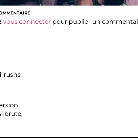
COMMENTAIRE
z
vous connecter
pour publier un commentai
i-rushs
version
i brute,