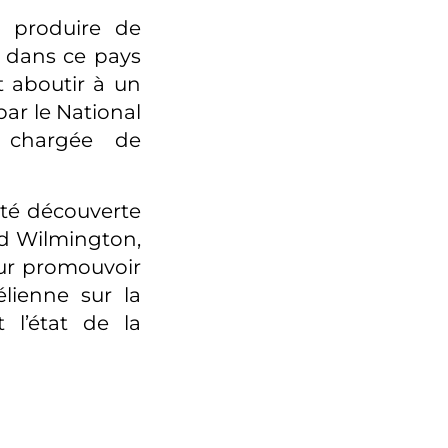
 produire de
n dans ce pays
t aboutir à un
par le National
 chargée de
té découverte
ord Wilmington,
our promouvoir
lienne sur la
t l’état de la