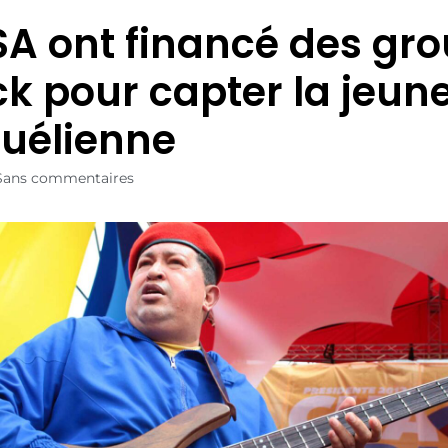
SA ont financé des gr
ck pour capter la jeun
uélienne
Sans commentaires