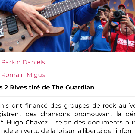
 Parkin Daniels
:
Romain Migus
s 2 Rives tiré de The Guardian
Unis ont financé des groupes de rock au V
egistrent des chansons promouvant la dé
 à Hugo Chávez – selon des documents publi
e en vertu de la loi sur la liberté de l’infor