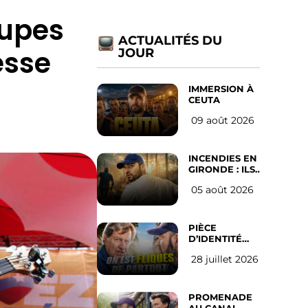
oupes
ACTUALITÉS DU
esse
JOUR
IMMERSION À
CEUTA
09 août 2026
INCENDIES EN
GIRONDE : ILS
ONT REFUSÉ
05 août 2026
D’ABANDONNER
LEUR VILLE
PIÈCE
D’IDENTITÉ
OBLIGATOIRE
28 juillet 2026
SUR LES
RÉSEAUX
SOCIAUX :
l’avis des
PROMENADE
Français