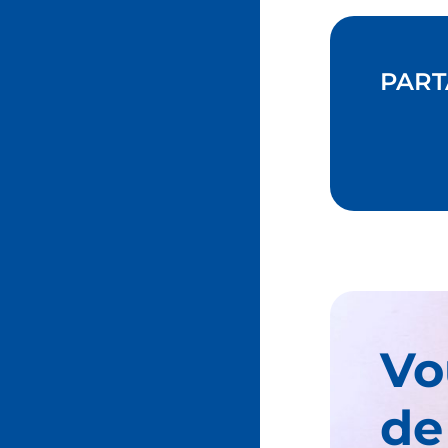
PART
Vo
de