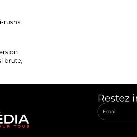
i-rushs
version
i brute,
Restez 