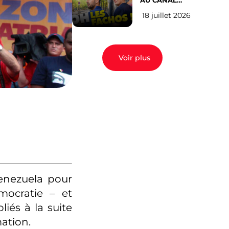
AU CANAL
SAINT MARTIN
18 juillet 2026
(les gauchistes
ne veulent
pas)
Voir plus
enezuela pour
mocratie – et
és à la suite
mation.