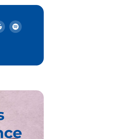
s
nce