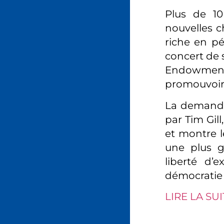
Plus de 1
nouvelles c
riche en pé
concert de s
Endowmen
promouvoir 
La demande
par Tim Gil
et montre l
une plus g
liberté d’e
démocratie 
LIRE LA SUI