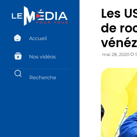
Les U
de ro
vénéz
Accueil
mai 28, 2020
Nos vidéos