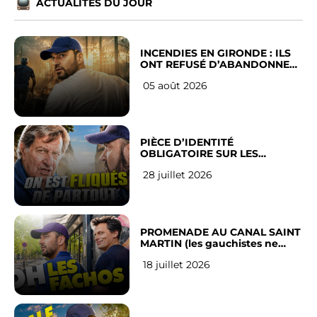
ACTUALITÉS DU JOUR
INCENDIES EN GIRONDE : ILS
ONT REFUSÉ D’ABANDONNER
LEUR VILLE
05 août 2026
PIÈCE D’IDENTITÉ
OBLIGATOIRE SUR LES
RÉSEAUX SOCIAUX : l’avis des
28 juillet 2026
Français
PROMENADE AU CANAL SAINT
MARTIN (les gauchistes ne
veulent pas)
18 juillet 2026