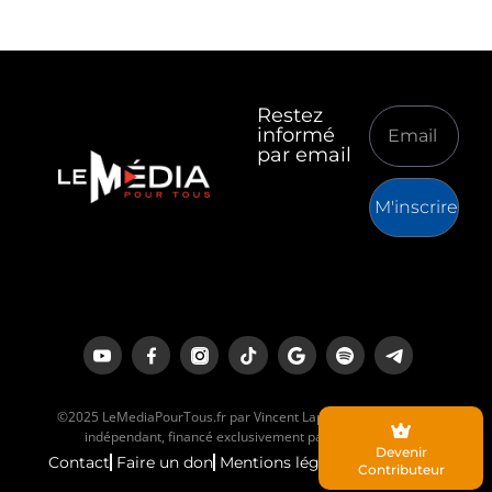
Restez
informé
par email
M'inscrire
©2025 LeMediaPourTous.fr par Vincent Lapierre est un média
indépendant, financé exclusivement par ses lecteurs.
Devenir
Contact
Faire un don
Mentions légales
Contributeur