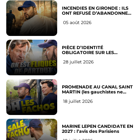
INCENDIES EN GIRONDE : ILS
ONT REFUSÉ D’ABANDONNER
LEUR VILLE
05 août 2026
PIÈCE D’IDENTITÉ
OBLIGATOIRE SUR LES
RÉSEAUX SOCIAUX : l’avis des
28 juillet 2026
Français
PROMENADE AU CANAL SAINT
MARTIN (les gauchistes ne
veulent pas)
18 juillet 2026
MARINE LEPEN CANDIDATE EN
2027 : l’avis des Parisiens