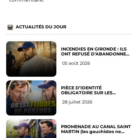
ACTUALITÉS DU JOUR
INCENDIES EN GIRONDE : ILS
ONT REFUSÉ D’ABANDONNER
LEUR VILLE
05 août 2026
PIÈCE D’IDENTITÉ
OBLIGATOIRE SUR LES
RÉSEAUX SOCIAUX : l’avis des
28 juillet 2026
Français
PROMENADE AU CANAL SAINT
MARTIN (les gauchistes ne
veulent pas)