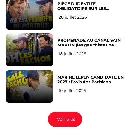
PIÈCE D’IDENTITÉ
OBLIGATOIRE SUR LES
RÉSEAUX SOCIAUX : l’avis des
28 juillet 2026
Français
PROMENADE AU CANAL SAINT
MARTIN (les gauchistes ne
veulent pas)
18 juillet 2026
MARINE LEPEN CANDIDATE EN
2027 : l’avis des Parisiens
10 juillet 2026
Voir plus