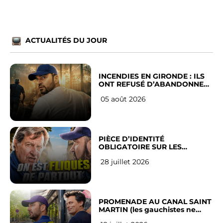
ACTUALITÉS DU JOUR
INCENDIES EN GIRONDE : ILS
ONT REFUSÉ D’ABANDONNER
LEUR VILLE
05 août 2026
PIÈCE D’IDENTITÉ
OBLIGATOIRE SUR LES
RÉSEAUX SOCIAUX : l’avis des
28 juillet 2026
Français
PROMENADE AU CANAL SAINT
MARTIN (les gauchistes ne
veulent pas)