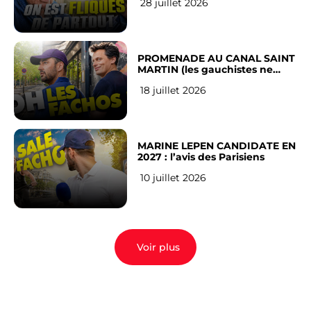
28 juillet 2026
Français
PROMENADE AU CANAL SAINT
MARTIN (les gauchistes ne
veulent pas)
18 juillet 2026
MARINE LEPEN CANDIDATE EN
2027 : l’avis des Parisiens
10 juillet 2026
Voir plus