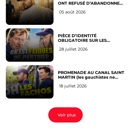
ONT REFUSÉ D’ABANDONNER
LEUR VILLE
05 août 2026
PIÈCE D’IDENTITÉ
OBLIGATOIRE SUR LES
RÉSEAUX SOCIAUX : l’avis des
28 juillet 2026
Français
PROMENADE AU CANAL SAINT
MARTIN (les gauchistes ne
veulent pas)
18 juillet 2026
Voir plus