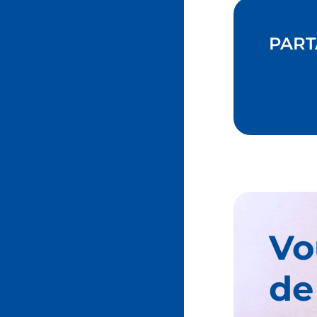
PART
Vo
de