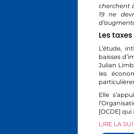
cherchent à
19 ne devr
d’augmentat
Les taxes
L’étude, i
baisses d’i
Julian Lim
les écono
particulièr
Elle s’app
l’Organisa
[OCDE] qui 
LIRE LA SUI