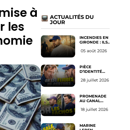
 mise à
ACTUALITÉS DU
r les
JOUR
onomie
INCENDIES EN
GIRONDE : ILS
ONT REFUSÉ
05 août 2026
D’ABANDONNER
LEUR VILLE
PIÈCE
D’IDENTITÉ
OBLIGATOIRE
28 juillet 2026
SUR LES
RÉSEAUX
SOCIAUX :
l’avis des
PROMENADE
Français
AU CANAL
SAINT MARTIN
18 juillet 2026
(les gauchistes
ne veulent
pas)
MARINE