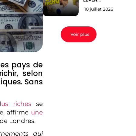
LEPEN
CANDIDATE
10 juillet 2026
EN 2027 : l’avis
des Parisiens
Voir plus
 les pays de
chir, selon
iques. Sans
us riches
se
ie, affirme
une
 de Londres.
rnements qui