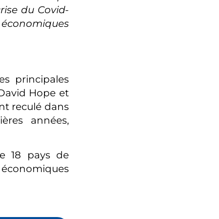
rise du Covid-
 économiques
s principales
 David Hope et
t reculé dans
ères années,
de 18 pays de
t économiques