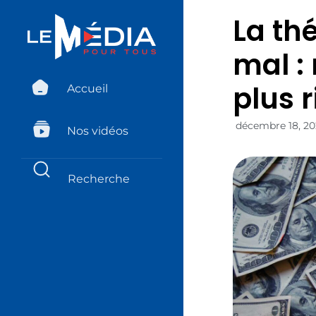
La th
mal :
plus 
Accueil
décembre 18, 2
Nos vidéos