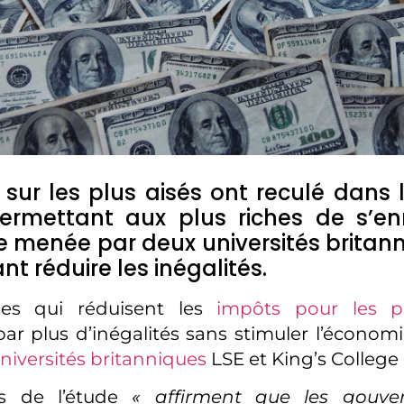
 sur les plus aisés ont reculé dans
ermettant aux plus riches de s’enri
 menée par deux universités britann
nt réduire les inégalités.
mes qui réduisent les
impôts pour les pl
par plus d’inégalités sans stimuler l’économ
niversités britanniques
LSE et King’s College
rs de l’étude
« affirment que les gouve