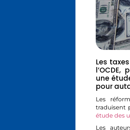
Les taxes
l’OCDE, p
une étude
pour auta
Les réfor
traduisent 
étude des u
Les auteu