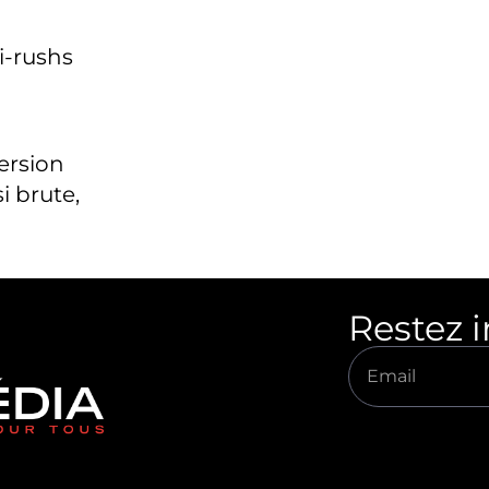
i-rushs
version
i brute,
Restez 