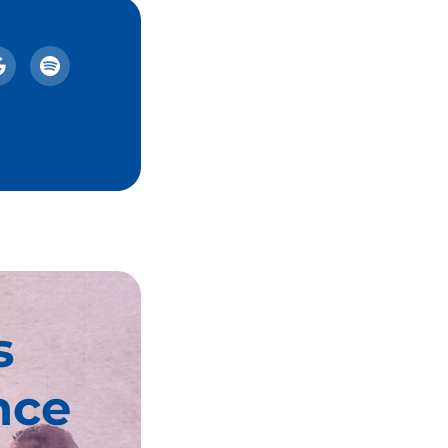
s
nce