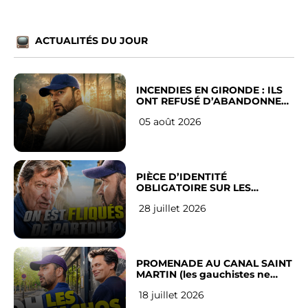
ACTUALITÉS DU JOUR
INCENDIES EN GIRONDE : ILS
ONT REFUSÉ D’ABANDONNER
LEUR VILLE
05 août 2026
PIÈCE D’IDENTITÉ
OBLIGATOIRE SUR LES
RÉSEAUX SOCIAUX : l’avis des
28 juillet 2026
Français
PROMENADE AU CANAL SAINT
MARTIN (les gauchistes ne
veulent pas)
18 juillet 2026