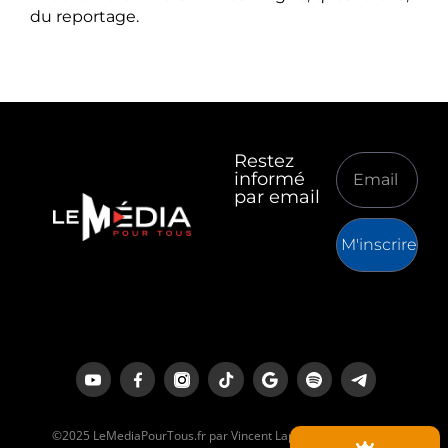
du reportage.
Restez
informé
par email
M'inscrire
©2025 LeMediaPourTous.fr par Vincent Lapierre est un média