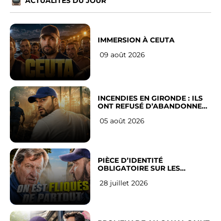
ACTUALITÉS DU JOUR
IMMERSION À CEUTA
09 août 2026
INCENDIES EN GIRONDE : ILS
ONT REFUSÉ D’ABANDONNER
LEUR VILLE
05 août 2026
PIÈCE D’IDENTITÉ
OBLIGATOIRE SUR LES
RÉSEAUX SOCIAUX : l’avis des
28 juillet 2026
Français