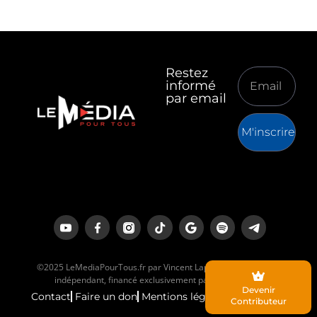
Restez
informé
par email
M'inscrire
©2025 LeMediaPourTous.fr par Vincent Lapierre est un média
indépendant, financé exclusivement par ses lecteurs.
Devenir
Contact
Faire un don
Mentions légales
Contributeur