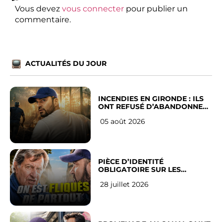
Vous devez
vous connecter
pour publier un
commentaire.
ACTUALITÉS DU JOUR
INCENDIES EN GIRONDE : ILS
ONT REFUSÉ D’ABANDONNER
LEUR VILLE
05 août 2026
PIÈCE D’IDENTITÉ
OBLIGATOIRE SUR LES
RÉSEAUX SOCIAUX : l’avis des
28 juillet 2026
Français