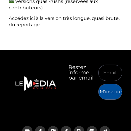
Versions quasi-rushs (réservées aux
contributeurs)
Accédez ici à la version très longue, quasi brute,
du reportage.
Restez
informé
par email
M'inscrire