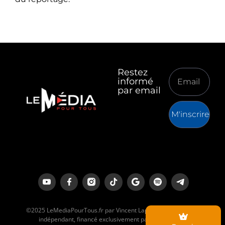
Restez
informé
par email
M'inscrire
©2025 LeMediaPourTous.fr par Vincent Lapierre est un média
indépendant, financé exclusivement par ses lecteurs.