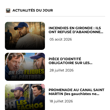
ACTUALITÉS DU JOUR
INCENDIES EN GIRONDE : ILS
ONT REFUSÉ D’ABANDONNER
LEUR VILLE
05 août 2026
PIÈCE D’IDENTITÉ
OBLIGATOIRE SUR LES
RÉSEAUX SOCIAUX : l’avis des
28 juillet 2026
Français
PROMENADE AU CANAL SAINT
MARTIN (les gauchistes ne
veulent pas)
18 juillet 2026