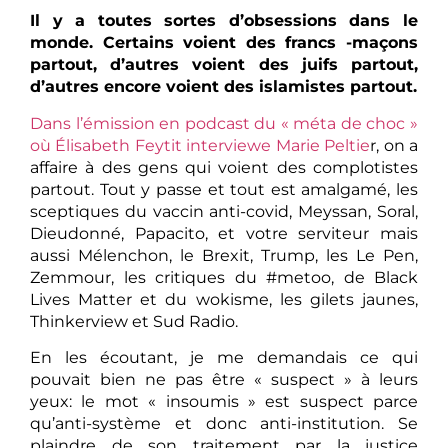
Il y a toutes sortes d’obsessions dans le
monde. Certains voient des francs -maçons
partout, d’autres voient des juifs partout,
d’autres encore voient des islamistes partout.
Dans l’émission en podcast du « méta de choc »
où Élisabeth Feytit interviewe Marie Peltie
r, on a
affaire à des gens qui voient des complotistes
partout. Tout y passe et tout est amalgamé, les
sceptiques du vaccin anti-covid, Meyssan, Soral,
Dieudonné, Papacito, et votre serviteur mais
aussi Mélenchon, le Brexit, Trump, les Le Pen,
Zemmour, les critiques du #metoo, de Black
Lives Matter et du wokisme, les gilets jaunes,
Thinkerview et Sud Radio.
En les écoutant, je me demandais ce qui
pouvait bien ne pas être « suspect » à leurs
yeux: le mot « insoumis » est suspect parce
qu’anti-système et donc anti-institution. Se
plaindre de son traitement par la justice