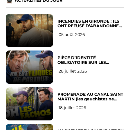
ACTUALITÉS DU JOUR
INCENDIES EN GIRONDE : ILS
ONT REFUSÉ D’ABANDONNER
LEUR VILLE
05 août 2026
PIÈCE D’IDENTITÉ
OBLIGATOIRE SUR LES
RÉSEAUX SOCIAUX : l’avis des
28 juillet 2026
Français
PROMENADE AU CANAL SAINT
MARTIN (les gauchistes ne
veulent pas)
18 juillet 2026