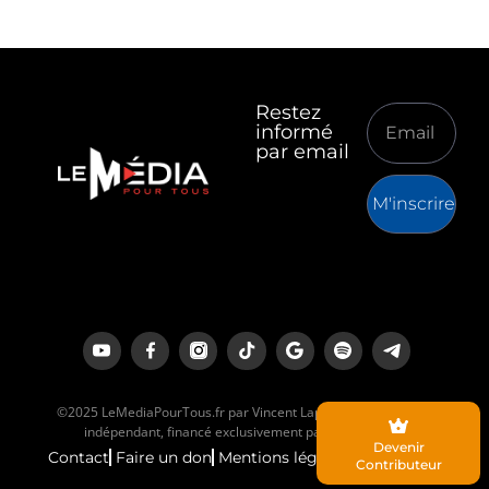
Restez
informé
par email
M'inscrire
©2025 LeMediaPourTous.fr par Vincent Lapierre est un média
indépendant, financé exclusivement par ses lecteurs.
Devenir
Contact
Faire un don
Mentions légales
Contributeur