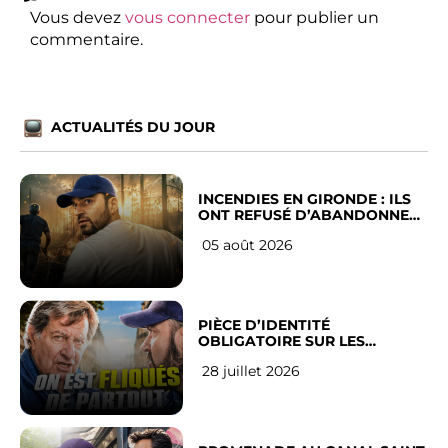
Vous devez
vous connecter
pour publier un
commentaire.
ACTUALITÉS DU JOUR
INCENDIES EN GIRONDE : ILS
ONT REFUSÉ D’ABANDONNER
LEUR VILLE
05 août 2026
PIÈCE D’IDENTITÉ
OBLIGATOIRE SUR LES
RÉSEAUX SOCIAUX : l’avis des
28 juillet 2026
Français