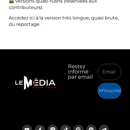
Versions quasi-rushs (réservées aux
contributeurs)
Accédez ici à la version très longue, quasi brute,
du reportage.
Restez
informé
par email
M'inscrire