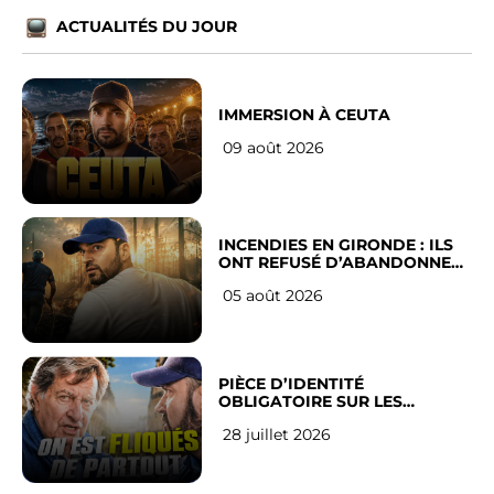
ACTUALITÉS DU JOUR
IMMERSION À CEUTA
09 août 2026
INCENDIES EN GIRONDE : ILS
ONT REFUSÉ D’ABANDONNER
LEUR VILLE
05 août 2026
PIÈCE D’IDENTITÉ
OBLIGATOIRE SUR LES
RÉSEAUX SOCIAUX : l’avis des
28 juillet 2026
Français