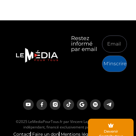
Restez
informé
par email
M'inscrire
©2025 LeMediaPourTous.fr par Vincent Lapierre est un média
indépendant, financé exclusivement par ses lecteurs.
Devenir
Contact
Faire un don
Mentions légales