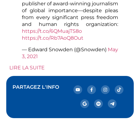
publisher of award-winning journalism
of global importance—despite pleas
from every significant press freedom
and human rights organization:
https://t.co/6QMuajTS8o
https://t.co/Rb7AoQ8Out
— Edward Snowden (@Snowden)
May
3, 2021
LIRE LA SUITE
PARTAGEZ L'INFO