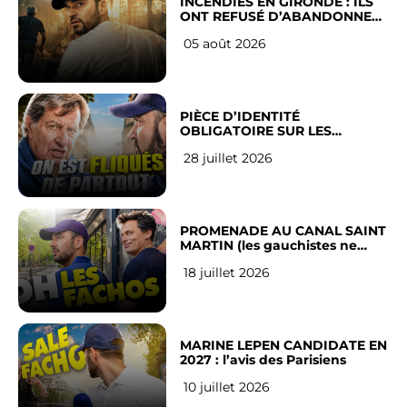
INCENDIES EN GIRONDE : ILS
ONT REFUSÉ D’ABANDONNER
LEUR VILLE
05 août 2026
PIÈCE D’IDENTITÉ
OBLIGATOIRE SUR LES
RÉSEAUX SOCIAUX : l’avis des
28 juillet 2026
Français
PROMENADE AU CANAL SAINT
MARTIN (les gauchistes ne
veulent pas)
18 juillet 2026
MARINE LEPEN CANDIDATE EN
2027 : l’avis des Parisiens
10 juillet 2026