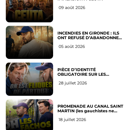
09 août 2026
INCENDIES EN GIRONDE : ILS
ONT REFUSÉ D’ABANDONNER
LEUR VILLE
05 août 2026
PIÈCE D’IDENTITÉ
OBLIGATOIRE SUR LES
RÉSEAUX SOCIAUX : l’avis des
28 juillet 2026
Français
PROMENADE AU CANAL SAINT
MARTIN (les gauchistes ne
veulent pas)
18 juillet 2026